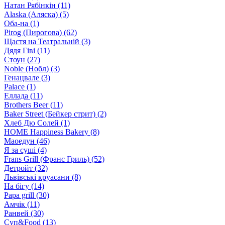
Натан Рябiнкiн (11)
Alaska (Аляска) (5)
Оба-на (1)
Pirog (Пирогова) (62)
Щастя на Театральній (3)
Дядя Гіві (11)
Стоун (27)
Noble (Нобл) (3)
Генацвале (3)
Palace (1)
Еллада (11)
Brothers Beer (11)
Baker Street (Бейкер стрит) (2)
Хлеб Дю Солей (1)
HOME Happiness Bakery (8)
Маоедун (46)
Я за суші (4)
Frans Grill (Франс Гриль) (52)
Детройт (32)
Львівські круасани (8)
На бігу (14)
Papa grill (30)
Амчік (11)
Ранвей (30)
Суп&Food (13)