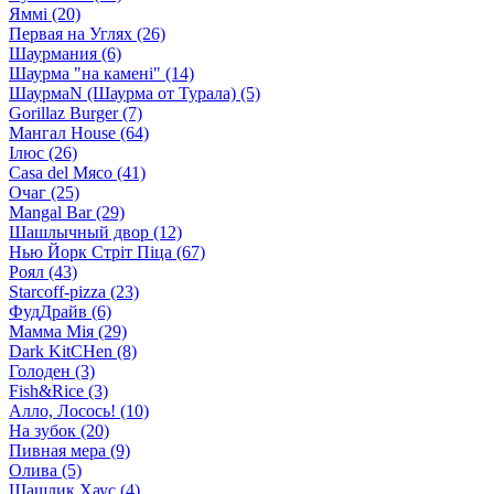
Яммі (20)
Первая на Углях (26)
Шаурмания (6)
Шаурма "на камені" (14)
ШаурмаN (Шаурма от Турала) (5)
Gorillaz Burger (7)
Мангал House (64)
Ілюс (26)
Casa del Мясо (41)
Очаг (25)
Mangal Bar (29)
Шашлычный двор (12)
Нью Йорк Стріт Піца (67)
Роял (43)
Starcoff-pizza (23)
ФудДрайв (6)
Мамма Мія (29)
Dark KitCHen (8)
Голоден (3)
Fish&Rice (3)
Алло, Лосось! (10)
На зубок (20)
Пивная мера (9)
Олива (5)
Шашлик Хаус (4)