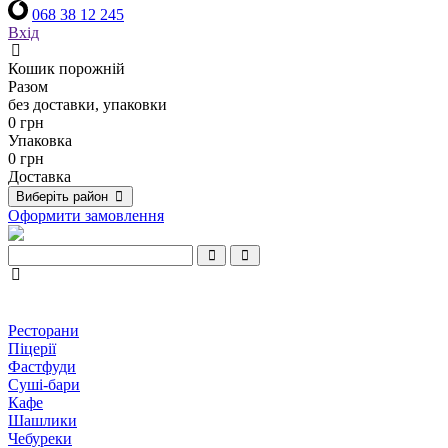
068 38 12 245
Вхід
Кошик порожній
Разом
без доставки, упаковки
0 грн
Упаковка
0 грн
Доставка
Виберіть район
Оформити замовлення
Ресторани
Піцерії
Фастфуди
Суші-бари
Кафе
Шашлики
Чебуреки