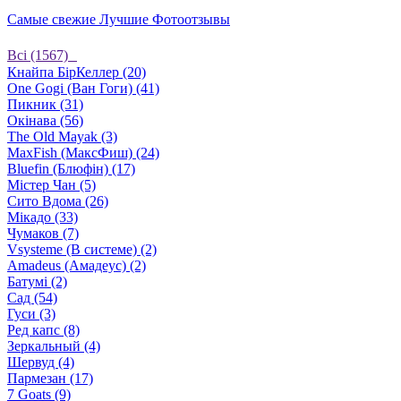
Самые свежие
Лучшие
Фотоотзывы
Bсі (1567)
Кнайпа БірКеллер (20)
One Gogi (Ван Гоги) (41)
Пикник (31)
Окінава (56)
The Old Mayak (3)
MaxFish (МаксФиш) (24)
Bluefin (Блюфін) (17)
Містер Чан (5)
Сито Вдома (26)
Мікадо (33)
Чумаков (7)
Vsysteme (В системе) (2)
Amadeus (Амадеус) (2)
Батумі (2)
Сад (54)
Гуси (3)
Ред капс (8)
Зеркальный (4)
Шервуд (4)
Пармезан (17)
7 Goats (9)