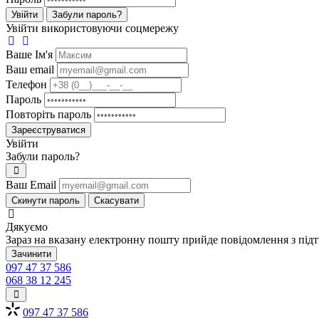
Увійти
Забули пароль?
Увійти використовуючи соцмережу
Ваше Iм'я
Ваш email
Телефон
Пароль
Повторіть пароль
Зареєструватися
Увійти
Забули пароль?
Ваш Email
Скинути пароль
Скасувати
Дякуємо
Зараз на вказану електронну пошту прийде повідомлення з під
Зачинити
097 47 37 586
068 38 12 245
097 47 37 586