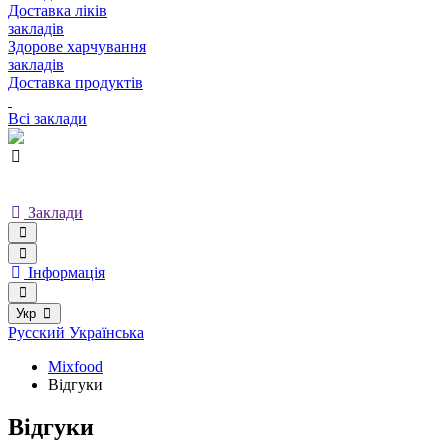
Доставка ліків
закладів
Здорове харчування
закладів
Доставка продуктів
Всі заклади
Заклади
Інформація
Укр
Русский
Українська
Mixfood
Відгуки
Відгуки