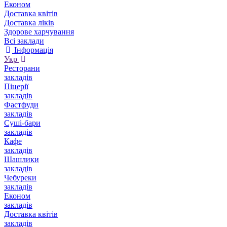
Економ
Доставка квітів
Доставка ліків
Здорове харчування
Всі заклади
Інформація
Укр
Ресторани
закладів
Піцерії
закладів
Фастфуди
закладів
Суші-бари
закладів
Кафе
закладів
Шашлики
закладів
Чебуреки
закладів
Економ
закладів
Доставка квітів
закладів