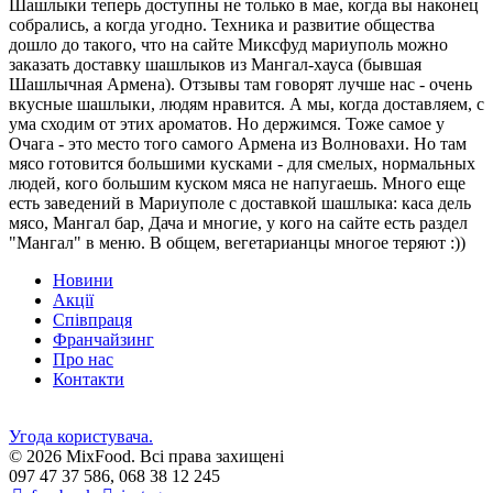
Шашлыки теперь доступны не только в мае, когда вы наконец
собрались, а когда угодно. Техника и развитие общества
дошло до такого, что на сайте Миксфуд мариуполь можно
заказать доставку шашлыков из Мангал-хауса (бывшая
Шашлычная Армена). Отзывы там говорят лучше нас - очень
вкусные шашлыки, людям нравится. А мы, когда доставляем, с
ума сходим от этих ароматов. Но держимся. Тоже самое у
Очага - это место того самого Армена из Волновахи. Но там
мясо готовится большими кусками - для смелых, нормальных
людей, кого большим куском мяса не напугаешь. Много еще
есть заведений в Мариуполе с доставкой шашлыка: каса дель
мясо, Мангал бар, Дача и многие, у кого на сайте есть раздел
"Мангал" в меню. В общем, вегетарианцы многое теряют :))
Новини
Акції
Співпраця
Франчайзинг
Про нас
Контакти
Угода користувача.
© 2026 MixFood. Всі права захищені
097 47 37 586, 068 38 12 245