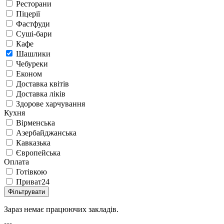
Ресторани
Піцерії
Фастфуди
Суші-бари
Кафе
Шашлики
Чебуреки
Економ
Доставка квітів
Доставка ліків
Здорове харчування
Кухня
Вірменська
Азербайджанська
Кавказька
Європейська
Оплата
Готівкою
Приват24
Фільтрувати
Зараз немає працюючих закладів.