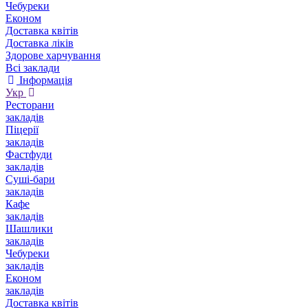
Чебуреки
Економ
Доставка квітів
Доставка ліків
Здорове харчування
Всі заклади
Інформація
Укр
Ресторани
закладів
Піцерії
закладів
Фастфуди
закладів
Суші-бари
закладів
Кафе
закладів
Шашлики
закладів
Чебуреки
закладів
Економ
закладів
Доставка квітів