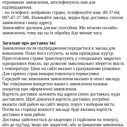
отримавши замовлення, зателефонують вам для
підтвердження.
- по телефону: вибравши страви, телефонуйте нам: 49-37-64,
097-47-37-586. Називайте заклад, звідки буде доставка, список
замовлення і вашу адресу.
Замовляйте зручним для вас способом. Ми вітаємо онлайн-
замовлення, тому що на їх обробку йде менше часу.
Загальне про доставку їжі
Замовлення після підтвердження передається в заклад для
виконання. Поки його готують, за ним приїжджає кур'єр.
Приготовлені страви транспортують у спеціальних закритих
одноразових боксах, що дозволяє максимально зберегти якість
і температуру. Ціни на сайті вказані з урахуванням упаковки.
Для гарячих страв використовуються термосумки.
Середній час виконання замовлення вказано в описі закладу.
Час очікування конкретно вашого замовлення називає
оператор при оформленні замовлення.
Вартість доставки залежить від адреси (зони доставки), куди
доставляти. Щоб дізнатися вартість доставки, потрібно
вказати свій район на сайті зверху, поруч з вибором міста.
Потім на сторінці кожного закладу буде вказана вартість
доставки в ваш район.
Доставка здійснюється до квартири (з підйомом на поверх),
або до під'їзду, якщо він закритий, або за бажанням замовника.