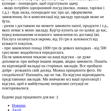
купюри - попередьте, щоб підготували здачу.
- якщо потрібен одноразовий посуд (вилки, ложки, тарілки і
т.д.) - будь ласка, попередьте нас про це, оформляючи
замовлення, бо в комплектації від закладу приладів може не
бути.
- разом з доставкою ви можете замовити напої, продукти і т.д.,
яких немає в меню закладу. Кур'єр купить це по шляху до вас,
перед виконанням основного замовлення по доставці їжі.
Послуга оплачується окремо, від 10 грн в залежності від
кількості покупок.
- при замовленні понад 1000 грн (в деяких випадках - від 500
грн) може знадобитися передоплата.
Після замовлення чекаємо на ваші відгуки - це дуже
допомагає при виборі іншим людям, звідки замовити. Пишіть
на відповідній вкладці на сторінках закладів. Все пройшло
добре - розкажіть свій досвід. Можна прикріпити фото. Не
сподобалося? Напишіть, що не так. На відгуки відповідають
представники закладів. Ми вивчаємо всі ваші пропозиції і
відгуки, щоб в майбутньому неприємні ситуації не
повторювалися.
Будемо раді працювати для вас :)
Новини
Акції