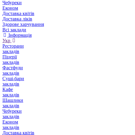
Чебуреки
Економ
Доставка квітів
Доставка ліків
Здорове харчування
Всі заклади
Інформація
Укр
Ресторани
закладів
Піцерії
закладів
Фастфуди
закладів
Суші-бари
закладів
Кафе
закладів
Шашлики
закладів
Чебуреки
закладів
Економ
закладів
Доставка квітів