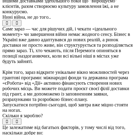
іншими доставками здебільшого поки що "вирощуємо"
клієнтів, разом створюємо культуру замовлення їжі, а не
конкуруємо.
Нині війна, не до того..
Саме зараз — час для рішучих дій, і чекати «ідеального
моменту» чи завершення війни немає жодного сенсу. Бізнес в
Україні вже давно адаптувався до нових реалій, а ринок
доставки не просто живе, він структурується та розподіляється
прямо зараз. Ті, хто чекають, після Перемоги опиняться в
позиції наздоганяючих, коли всі вільні ніші в містах уже
будуть зайняті.
Крім того, зараз відкрите унікальне вікно можливостей через
грантові програми: міжнародні фонди та державна програма
«єРобота» від «Дії» активно фінансують створення нових
робочих місць. Ви можете подати проєкт своєї філії доставки
під грант, а ми допоможемо із заповненням заявки,
розрахунками та розробкою бізнес-плану.
Запускатися потрібно сьогодні, щоб завтра вже міцно стояти
на ногах.
Скільки я зароблю?
Це залежатиме від багатьох факторів, у тому числі від того,
наскільки добре ви: