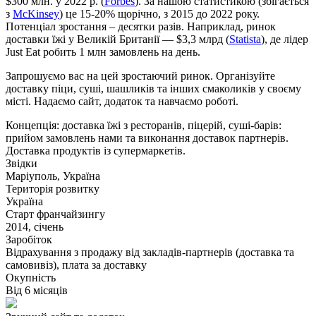
$300 млн. у 2022 р. (
Forbes
). За нашою статистикою (збігається
з
McKinsey
) це 15-20% щорічно, з 2015 до 2022 року.
Потенціал зростання – десятки разів. Наприклад, ринок
доставки їжі у Великій Британії — $3,3 млрд (
Statista
), де лідер
Just Eat робить 1 млн замовлень на день.
Запрошуємо вас на цей зростаючий ринок. Організуйте
доставку піци, суші, шашликів та інших смаколиків у своєму
місті. Надаємо сайт, додаток та навчаємо роботі.
Концепція: доставка їжі з ресторанів, піцерій, суші-барів:
прийом замовлень нами та виконання доставок партнерів.
Доставка продуктів із супермаркетів.
Звідки
Маріуполь, Україна
Територія розвитку
Україна
Старт франчайзингу
2014, січень
Заробіток
Відрахування з продажу від закладів-партнерів (доставка та
самовивіз), плата за доставку
Окупність
Від 6 місяців