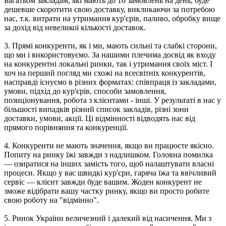
Багатьом закладам, які мають до 10 замовлень на день, буде
дешевше скоротити свою доставку, викликаючи за потребою
нас, т.к. витрати на утримання кур'єрів, паливо, обробку вище
за дохід від невеликої кількості доставок.
3. Прямі конкуренти, як і ми, мають сильні та слабкі сторони,
що ми і використовуємо. За нашими плечима досвід як входу
на конкурентні локальні ринки, так і утримання своїх міст. І
хоч на перший погляд ми схожі на всесвітніх конкурентів,
насправді існуємо в різних форматах: співпраця із закладами,
умови, підхід до кур'єрів, способи замовлення,
позиціонування, робота з клієнтами - інші. У результаті в нас у
більшості випадків різний список закладів, різні зони
доставки, умови, акції. Ці відмінності відводять нас від
прямого порівняння та конкуренції.
4. Конкуренти не мають значення, якщо ви працюєте якісно.
Попиту на ринку їжі завжди з надлишком. Головна помилка
— озиратися на інших замість того, щоб налаштувати власні
процеси. Якщо у вас швидкі кур'єри, гаряча їжа та ввічливий
сервіс — клієнт завжди буде вашим. Жоден конкурент не
зможе відібрати вашу частку ринку, якщо ви просто робите
свою роботу на "відмінно".
5. Ринок України величезний і далекий від насичення. Ми з