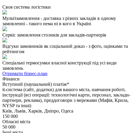
Своя система логістики
Мультізамовлення - доставка з різних закладів в одному
замовленні - такого нема ні в кого в Україні
Сервіс замовлення столиків для закладів-партнерів
Відгуки замовників як соціальний доказ - з фото, оцінками та
рейтингом
Спеціальні термосумки власної конструкції під усі види
замовлень
Отримати бізнес-план
Фінанси
Вступний (паушальний) платіж*
it-система (сайт, додатки) для вашого міста, навчання роботі,
інструкції (всі операції: технологічні карти, персонал, заклади-
партнери, реклама), преддоговори з мережами (Мафія, Крила,
NYSP та інші)
Київ, Львів, Харків, Дніпро, Одеса
150 000
Обласні міста
50 000
Інші міста