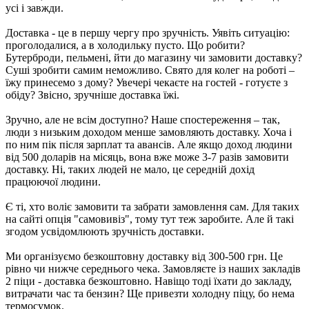
усі і завжди.
Доставка - це в першу чергу про зручність. Уявіть ситуацію:
проголодалися, а в холодильку пусто. Що робити?
Бутерброди, пельмені, йти до магазину чи замовити доставку?
Суші зробити самим неможливо. Свято для колег на роботі –
їжу принесемо з дому? Увечері чекаєте на гостей - готуєте з
обіду? Звісно, зручніше доставка їжі.
Зручно, але не всім доступно? Наше спостереження – так,
люди з низьким доходом менше замовляють доставку. Хоча і
по ним пік після зарплат та авансів. Але якщо доход людини
від 500 доларів на місяць, вона вже може 3-7 разів замовити
доставку. Ні, таких людей не мало, це середній дохід
працюючої людини.
Є ті, хто воліє замовити та забрати замовлення сам. Для таких
на сайті опція "самовивіз", тому тут теж заробите. Але й такі
згодом усвідомлюють зручність доставки.
Ми організуємо безкоштовну доставку від 300-500 грн. Це
рівно чи нижче середнього чека. Замовляєте із наших закладів
2 піци - доставка безкоштовно. Навіщо тоді їхати до закладу,
витрачати час та бензин? Ще привезти холодну піцу, бо нема
термосумок.