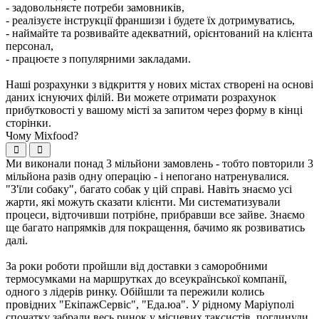
- задовольняєте потреби замовників,
- реалізуєте інструкції франшизи і будете їх дотримуватись,
- наймайте та розвивайте адекватний, орієнтований на клієнта
персонал,
- працюєте з популярними закладами.
Наші розрахунки з відкриття у нових містах створені на основі
даних існуючих філій. Ви можете отримати розрахунок
прибутковості у вашому місті за запитом через форму в кінці
сторінки.
Чому Mixfood?
Ми виконали понад 3 мільйони замовлень - тобто повторили 3
мільйона разів одну операцію - і непогано натренувалися.
"З'їли собаку", багато собак у цій справі. Навіть знаємо усі
жарти, які можуть сказати клієнти. Ми систематизували
процеси, відточивши потрібне, прибравши все зайве. Знаємо
ще багато напрямків для покращення, бачимо як розвиватись
далі.
За роки роботи пройшли від доставки з саморобними
термосумками на маршрутках до всеукраїнської компанії,
одного з лідерів ринку. Обійшли та пережили колись
провідних "ЕкіпажСервіс", "Еда.юа". У рідному Маріуполі
спочатку забрали весь ринок у місцевих таксистів, поглинули