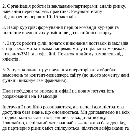
2. Організація роботи із закладами-партнерами: аналіз ринку,
навчання переговорам, практика. Результат етапу —
підключення перших 10–15 закладів.
3. Набір кур'єрів: формування першої команди кур'єрів та
поетапне введення їх у зміни ще до офіційного старту.
4. Запуск роботи філії: початок виконання доставок із закладів.
Старт реклами за трьома напрямками: у соціальних мережах,
інтернет-ЗМІ та в офлайні. Початок прийому замовлень від
клієнтів.
5. Запуск колл-центру: введення операторів для обробки
замовлень та контент-менеджера сайту (до цього моменту дані
функції виконує сам франчайзі).
План побудови та виведення філії на повну потужність
розрахований на 10 місяців.
Інструкції постійно розвиваються, а в панелі адміністратора
доступна база знань, що оновлюється. Ми допомагаємо на всіх
стадіях, консультант по франшизі завжди на зв'язку.
І звичайно, є спільний чат франчайзі — це жива база досвіду,
де партнери з різних міст спілкуються, діляться лайфхаками та