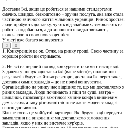
Доставка їжі, якщо це робиться за нашими стандартами:
смачно, швидко, безкоштовно – зручна послуга, яка вже стала
частиною звичного життя мільйонів українців. Ринок зростає:
люди пробують доставку, чують від знайомих, замовляють на
роботі - подобається, а до хорошого швидко звикають,
включаючи в свою повсякденність.
У місті вже багато конкурентів
1. Конкуренція це ок. Отже, на ринку гроші. Свою частину за
хорошої роботи ви отримаєте.
2. Не всі на перший погляд конкуренти такими є насправді.
Задаючи у пошук «доставка їжі (ваше місто)», половиною
результатів будуть сайти-агрегатори, доставка їжі через таксі,
доставки самих закладів – це не прямі конкуренти.
Організаційно на ринку нас відрізняє те, що ми доставляємо з
різних закладів. Люди починають з піци та суші, завтра –
шашлики, післязавтра захотілося качине конфі з вишневим
демігласом, а таку різноманітність не дасть жоден заклад зі
своєю доставкою.
Більше того - це майбутні партнери. Які будуть раді передати
замовлення на виконання: ми доставляємо замовлення
закладів, якщо у них не вистачає кур'єрів.