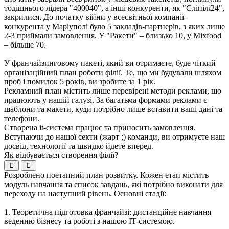
тодішнього лідера "400040", а інші конкуренти, як "Єліпілі24",
закрилися. До початку війни у всесвітньої компанії-
конкурента у Маріуполі було 5 закладів-партнерів, з яких лише
2-3 приймали замовлення. У "Ракети" – близько 10, у Mixfood
– більше 70.
У франчайзинговому пакеті, який ви отримаєте, буде чіткий
організаційний план роботи філії. Те, що ми будували шляхом
проб і помилок 5 років, ви зробите за 1 рік.
Рекламний план містить лише перевірені методи реклами, що
працюють у нашій галузі. За багатьма формами реклами є
шаблони та макети, куди потрібно лише вставити ваші дані та
телефони.
Створена it-система працює та приносить замовлення.
Вступаючи до нашої секти (жарт ;) команди, ви отримуєте наш
досвід, технології та швидко йдете вперед.
Як відбувається створення філії?
Розроблено поетапний план розвитку. Кожен етап містить
модуль навчання та список завдань, які потрібно виконати для
переходу на наступний рівень. Основні стадії:
1. Теоретична підготовка франчайзі: дистанційне навчання
веденню бізнесу та роботі з нашою IT-системою.