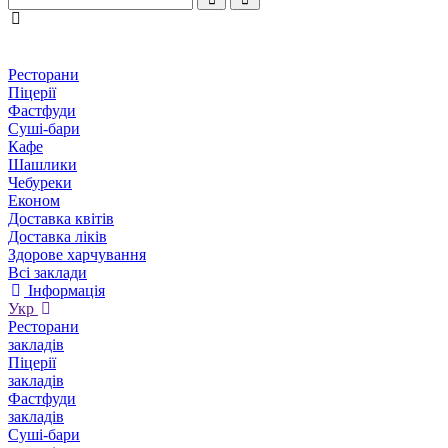
Ресторани
Піцерії
Фастфуди
Суші-бари
Кафе
Шашлики
Чебуреки
Економ
Доставка квітів
Доставка ліків
Здорове харчування
Всі заклади
Інформація
Укр
Ресторани
закладів
Піцерії
закладів
Фастфуди
закладів
Суші-бари