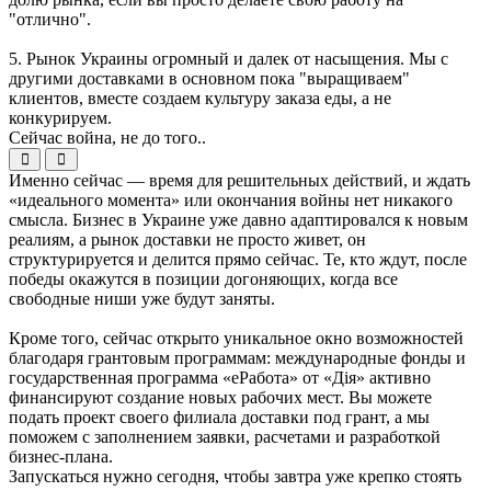
"отлично".
5. Рынок Украины огромный и далек от насыщения. Мы с
другими доставками в основном пока "выращиваем"
клиентов, вместе создаем культуру заказа еды, а не
конкурируем.
Сейчас война, не до того..
Именно сейчас — время для решительных действий, и ждать
«идеального момента» или окончания войны нет никакого
смысла. Бизнес в Украине уже давно адаптировался к новым
реалиям, а рынок доставки не просто живет, он
структурируется и делится прямо сейчас. Те, кто ждут, после
победы окажутся в позиции догоняющих, когда все
свободные ниши уже будут заняты.
Кроме того, сейчас открыто уникальное окно возможностей
благодаря грантовым программам: международные фонды и
государственная программа «еРабота» от «Дія» активно
финансируют создание новых рабочих мест. Вы можете
подать проект своего филиала доставки под грант, а мы
поможем с заполнением заявки, расчетами и разработкой
бизнес-плана.
Запускаться нужно сегодня, чтобы завтра уже крепко стоять