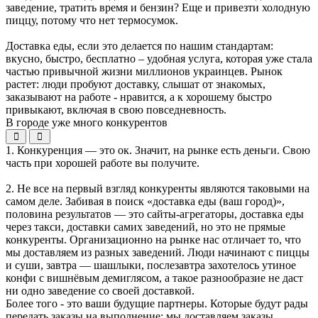
заведение, тратить время и бензин? Еще и привезти холодную
пиццу, потому что нет термосумок.
Доставка еды, если это делается по нашим стандартам:
вкусно, быстро, бесплатно – удобная услуга, которая уже стала
частью привычной жизни миллионов украинцев. Рынок
растет: люди пробуют доставку, слышат от знакомых,
заказывают на работе - нравится, а к хорошему быстро
привыкают, включая в свою повседневность.
В городе уже много конкурентов
1. Конкуренция — это ок. Значит, на рынке есть деньги. Свою
часть при хорошей работе вы получите.
2. Не все на первый взгляд конкуренты являются таковыми на
самом деле. Забивая в поиск «доставка еды (ваш город)»,
половина результатов — это сайты-агрегаторы, доставка еды
через такси, доставки самих заведений, но это не прямые
конкуренты. Организационно на рынке нас отличает то, что
мы доставляем из разных заведений. Люди начинают с пиццы
и суши, завтра — шашлыки, послезавтра захотелось утиное
конфи с вишнёвым демиглясом, а такое разнообразие не даст
ни одно заведение со своей доставкой.
Более того - это ваши будущие партнеры. Которые будут рады
передать заказы на выполнение: мы доставляем заказы