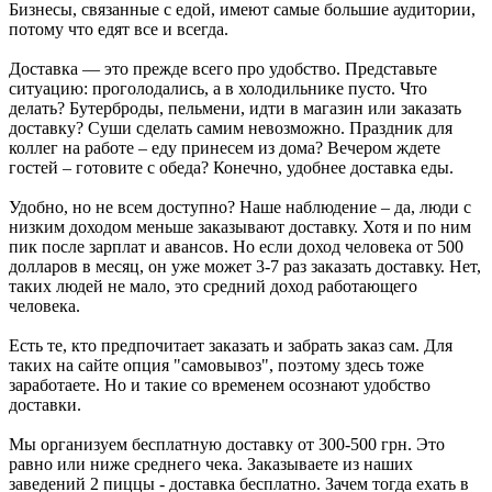
Бизнесы, связанные с едой, имеют самые большие аудитории,
потому что едят все и всегда.
Доставка — это прежде всего про удобство. Представьте
ситуацию: проголодались, а в холодильнике пусто. Что
делать? Бутерброды, пельмени, идти в магазин или заказать
доставку? Суши сделать самим невозможно. Праздник для
коллег на работе – еду принесем из дома? Вечером ждете
гостей – готовите с обеда? Конечно, удобнее доставка еды.
Удобно, но не всем доступно? Наше наблюдение – да, люди с
низким доходом меньше заказывают доставку. Хотя и по ним
пик после зарплат и авансов. Но если доход человека от 500
долларов в месяц, он уже может 3-7 раз заказать доставку. Нет,
таких людей не мало, это средний доход работающего
человека.
Есть те, кто предпочитает заказать и забрать заказ сам. Для
таких на сайте опция "самовывоз", поэтому здесь тоже
заработаете. Но и такие со временем осознают удобство
доставки.
Мы организуем бесплатную доставку от 300-500 грн. Это
равно или ниже среднего чека. Заказываете из наших
заведений 2 пиццы - доставка бесплатно. Зачем тогда ехать в