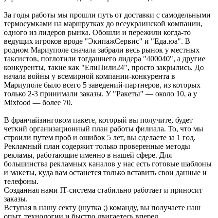
За годы работы мы прошли путь от доставки с самодельными
термосумками на маршрутках до всеукраинской компании,
одного из лидеров рынка. Обошли и пережили когда-то
ведущих игроков вроде "ЭкипажСервис" и "Еда.юа". В
родном Мариуполе сначала забрали весь рынок у местных
таксистов, поглотили тогдашнего лидера "400040", а другие
конкуренты, такие как "ЕлиПили24", просто закрылись. До
начала войны у всемирной компании-конкурента в
Мариуполе было всего 5 заведений-партнеров, из которых
только 2-3 принимали заказы. У "Ракеты" — около 10, а у
Mixfood — более 70.
В франчайзинговом пакете, который вы получите, будет
четкий организационный план работы филиала. То, что мы
строили путем проб и ошибок 5 лет, вы сделаете за 1 год.
Рекламный план содержит только проверенные методы
рекламы, работающие именно в нашей сфере. Для
большинства рекламных каналов у нас есть готовые шаблоны
и макеты, куда вам останется только вставить свои данные и
телефоны.
Созданная нами IT-система стабильно работает и приносит
заказы.
Вступая в нашу секту (шутка ;) команду, вы получаете наш
опыт, технологии и быстро двигаетесь вперед.