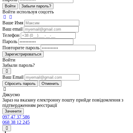
Войти
Забыли пароль?
Войти используя соцсеть
Ваше Имя
Ваш email
Телефон
Пароль
Повторите пароль
Зарегистрироваться
Войти
Забыли пароль?
Ваш Email
Сбросить пароль
Отменить
Дякуємо
Зараз на вказану електронну пошту прийде повідомлення з
підтвердженням реєстрації
Зачинити
097 47 37 586
068 38 12 245