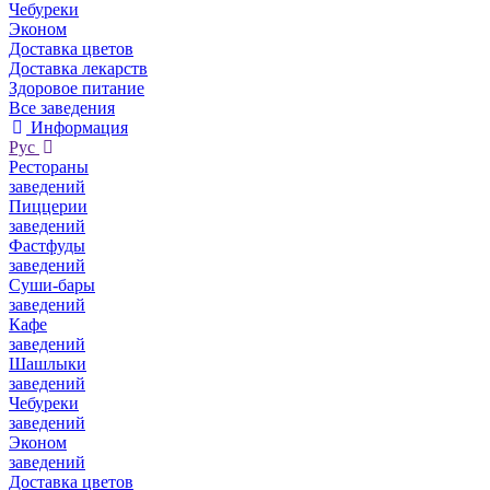
Чебуреки
Эконом
Доставка цветов
Доставка лекарств
Здоровое питание
Все заведения
Информация
Рус
Рестораны
заведений
Пиццерии
заведений
Фастфуды
заведений
Суши-бары
заведений
Кафе
заведений
Шашлыки
заведений
Чебуреки
заведений
Эконом
заведений
Доставка цветов