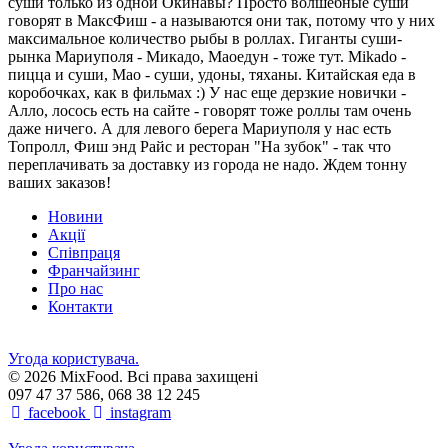
суши только из одной Окинавы? Просто волшебные суши
говорят в МаксФиш - а называются они так, потому что у них
максимальное количество рыбы в роллах. Гиганты суши-
рынка Мариуполя - Микадо, Маоедун - тоже тут. Mikado -
пицца и суши, Мао - суши, удоны, тяханы. Китайская еда в
коробочках, как в фильмах :) У нас еще дерзкие новички -
Алло, лосось есть на сайте - говорят тоже роллы там очень
даже ничего. А для левого берега Мариуполя у нас есть
Топролл, Фиш энд Райс и ресторан "На зубок" - так что
переплачивать за доставку из города не надо. Ждем тонну
ваших заказов!
Новини
Акції
Співпраця
Франчайзинг
Про нас
Контакти
Угода користувача.
© 2026 MixFood. Всі права захищені
097 47 37 586, 068 38 12 245
facebook
instagram