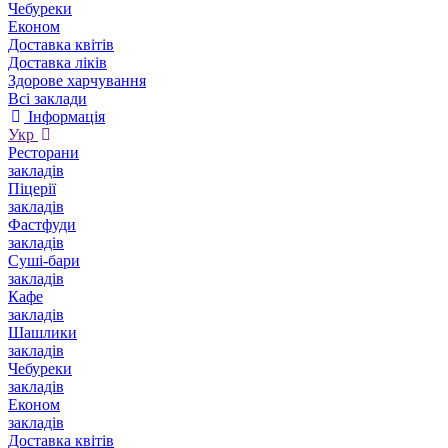
Чебуреки
Економ
Доставка квітів
Доставка ліків
Здорове харчування
Всі заклади
Інформація
Укр
Ресторани
закладів
Піцерії
закладів
Фастфуди
закладів
Суші-бари
закладів
Кафе
закладів
Шашлики
закладів
Чебуреки
закладів
Економ
закладів
Доставка квітів