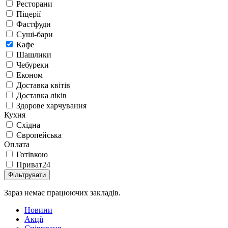
Ресторани
Піцерії
Фастфуди
Суші-бари
Кафе
Шашлики
Чебуреки
Економ
Доставка квітів
Доставка ліків
Здорове харчування
Кухня
Східна
Європейська
Оплата
Готівкою
Приват24
Фільтрувати
Зараз немає працюючих закладів.
Новини
Акції