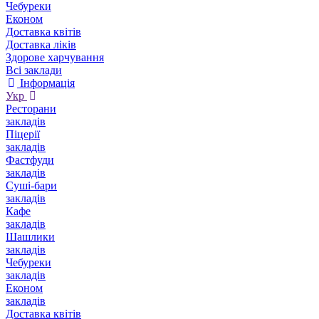
Чебуреки
Економ
Доставка квітів
Доставка ліків
Здорове харчування
Всі заклади
Інформація
Укр
Ресторани
закладів
Піцерії
закладів
Фастфуди
закладів
Суші-бари
закладів
Кафе
закладів
Шашлики
закладів
Чебуреки
закладів
Економ
закладів
Доставка квітів