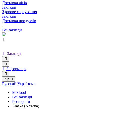
Доставка ліків
закладів
Здорове харчування
закладів
Доставка продуктів
Всі заклади
Заклади
Інформація
Укр
Русский
Українська
Mixfood
Всі заклади
Ресторани
Alaska (Аляска)