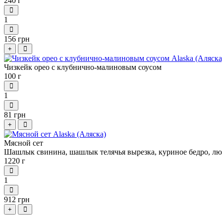
240 г
1
156 грн
+
Чизкейк орео с клубнично-малиновым соусом
100 г
1
81 грн
+
Мясной сет
Шашлык свинина, шашлык телячья вырезка, куриное бедро, люл
1220 г
1
912 грн
+