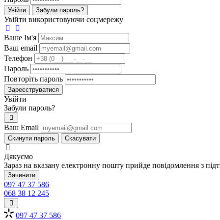
Увійти
Забули пароль?
Увійти використовуючи соцмережу
Ваше Iм'я
Ваш email
Телефон
Пароль
Повторіть пароль
Зареєструватися
Увійти
Забули пароль?
Ваш Email
Скинути пароль
Скасувати
Дякуємо
Зараз на вказану електронну пошту прийде повідомлення з під
Зачинити
097 47 37 586
068 38 12 245
097 47 37 586