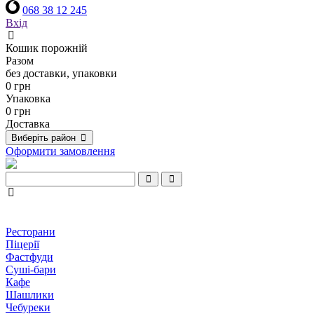
068 38 12 245
Вхід
Кошик порожній
Разом
без доставки, упаковки
0 грн
Упаковка
0 грн
Доставка
Виберіть район
Оформити замовлення
Ресторани
Піцерії
Фастфуди
Суші-бари
Кафе
Шашлики
Чебуреки