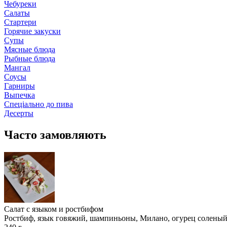
Чебуреки
Салаты
Стартери
Горячие закуски
Супы
Мясные блюда
Рыбные блюда
Мангал
Соусы
Гарниры
Выпечка
Спеціально до пива
Десерты
Часто замовляють
Салат с языком и ростбифом
Ростбиф, язык говяжий, шампиньоны, Милано, огурец соленый,