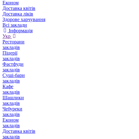
Економ
Доставка квітів
Доставка ліків
Здорове харчування
Всі заклади
Інформація
Укр
Ресторани
закладів
Піцерії
закладів
Фастфуди
закладів
Суші-бари
закладів
Кафе
закладів
Шашлики
закладів
Чебуреки
закладів
Економ
закладів
Доставка квітів
закладів