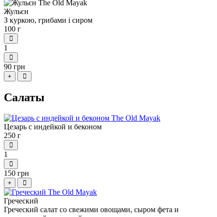
Жульєн
З куркою, грибами і сиром
100 г
1
90 грн
+
Салаты
Цезарь с индейкой и беконом
250 г
1
150 грн
+
Греческий
Греческий салат со свежими овощами, сыром фета и