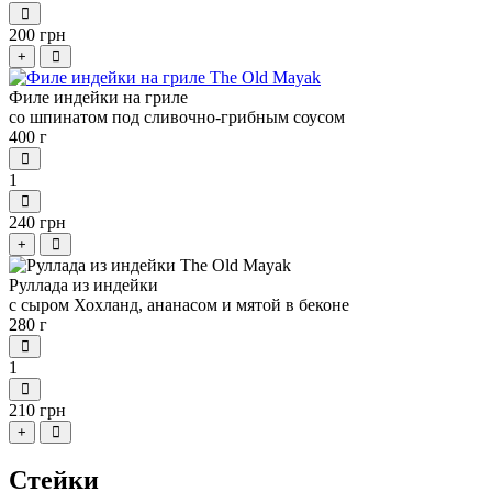
200 грн
+
Филе индейки на гриле
со шпинатом под сливочно-грибным соусом
400 г
1
240 грн
+
Руллада из индейки
с сыром Хохланд, ананасом и мятой в беконе
280 г
1
210 грн
+
Стейки