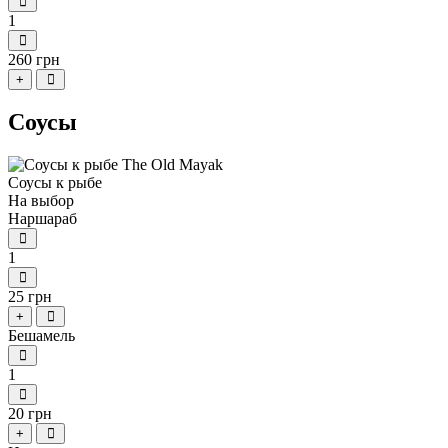
1
260 грн
+
Соусы
Соусы к рыбе
На выбор
Наршараб
1
25 грн
+
Бешамель
1
20 грн
+