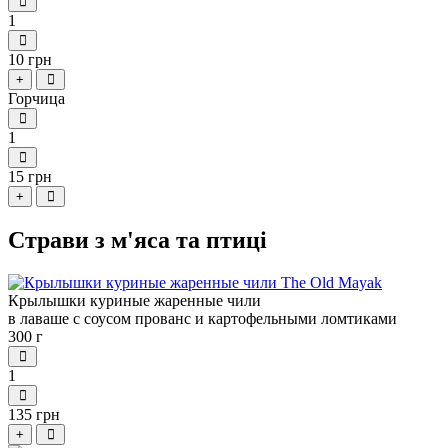
1
10 грн
+
Горчица
1
15 грн
+
Страви з м'яса та птиці
Крылышки куриные жаренные чили
в лаваше с соусом прованс и картофельными ломтиками
300 г
1
135 грн
+