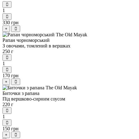
1
330 грн
+
Рапан чорноморський
З овочами, томлений в вершках
250 г
1
170 грн
+
Биточки з рапана
Під вершково-сирним соусом
220 г
1
150 грн
+