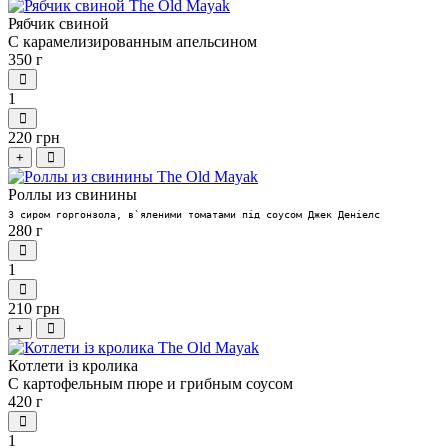
Рябчик свиной
С карамелизированным апельсином
350 г
1
220 грн
+
Роллы из свинины
З сиром горгонзола, в
`
яленими томатами під соусом Джек Деніелс
280 г
1
210 грн
+
Котлети із кролика
С картофельным пюре и грибным соусом
420 г
1