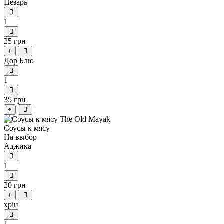
Цезарь
1
25 грн
+
Дор Блю
1
35 грн
+
Соусы к мясу
На выбор
Аджика
1
20 грн
+
хрін