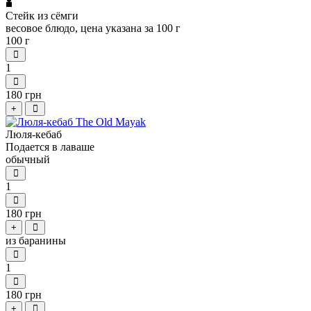
Стейк из сёмги
весовое блюдо, цена указана за 100 г
100 г
1
180 грн
+
Люля-кебаб
Подается в лаваше
обычный
1
180 грн
+
из баранины
1
180 грн
+