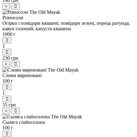
140 грн
+
Різносоли
Огірки і помідори квашені, помідори зелені, перець ратунда,
кавун солоний, капуста квашена
1000 г
1
230 грн
+
Сливи мариновані
100 г
1
55 грн
+
Сьомга слабосолона
100 г