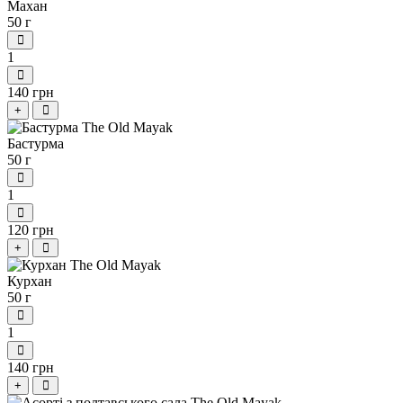
Махан
50 г
1
140 грн
+
Бастурма
50 г
1
120 грн
+
Курхан
50 г
1
140 грн
+