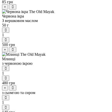
85 грн
+
Червона ікра
З вершковим маслом
50 г
1
500 грн
+
Млинці
з червоною ікрою
1
480 грн
+
з сьомгою та сиром
1