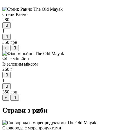
Стейк Ранчо
280 г
1
350 грн
+
Філе міньйон
Із зеленим міксом
260 г
1
350 грн
+
Страви з риби
Сковорода с морепродуктами