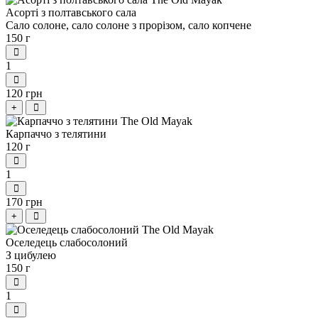
Асорті з полтавського сала
Сало солоне, сало солоне з прорізом, сало копчене
150 г
1
120 грн
+
Карпаччо з телятини
120 г
1
170 грн
+
Оселедець слабосолоний
З цибулею
150 г
1