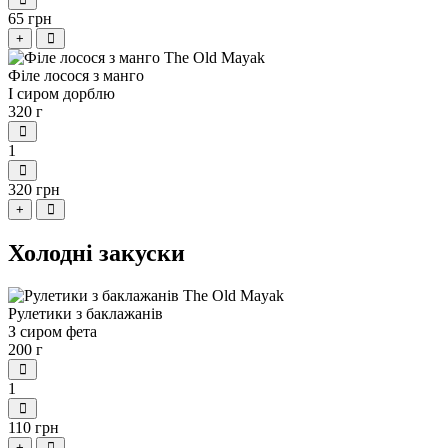
65 грн
+
Філе лосося з манго
І сиром дорблю
320 г
1
320 грн
+
Холодні закуски
Рулетики з баклажанів
З сиром фета
200 г
1
110 грн
+