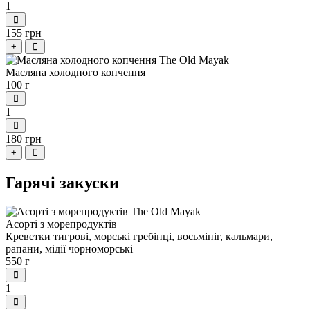
1
155 грн
+
Масляна холодного копчення
100 г
1
180 грн
+
Гарячі закуски
Асорті з морепродуктів
Креветки тигрові, морські гребінці, восьмініг, кальмари,
рапани, мідії чорноморські
550 г
1