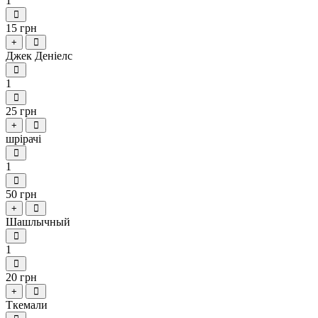
1
15 грн
+
Джек Деніелс
1
25 грн
+
шрірачі
1
50 грн
+
Шашлычный
1
20 грн
+
Ткемали