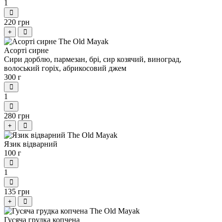
1
220 грн
+
Асорті сирне
Сири дорблю, пармезан, брі, сир козячий, виноград,
волоський горіх, абрикосовий джем
300 г
1
280 грн
+
Язик відварний
100 г
1
135 грн
+
Гусяча грудка копчена