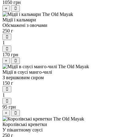
1050 грн
+
Мідії і кальмари
Обсмажені з овочами
250 г
1
170 грн
+
Мідії в соусі манго-чилі
З вершковим сиром
150 г
1
95 грн
+
Королівські креветки
У пікантному соусі
250 г