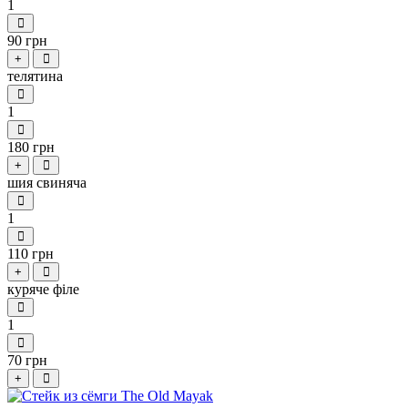
1
90 грн
+
телятина
1
180 грн
+
шия свиняча
1
110 грн
+
куряче філе
1
70 грн
+