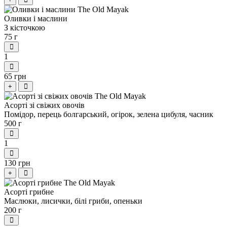
Оливки і маслини
З кісточкою
75 г
1
65 грн
+
Асорті зі свіжих овочів
Помідор, перець болгарський, огірок, зелена цибуля, часник
500 г
1
130 грн
+
Асорті грибне
Маслюки, лисички, білі гриби, опеньки
200 г