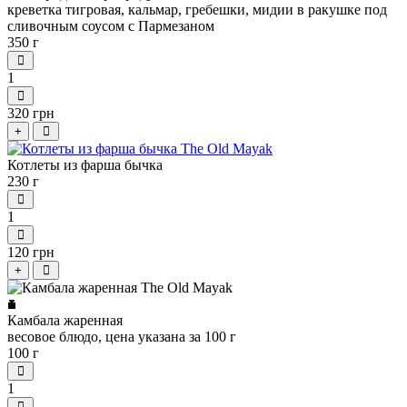
креветка тигровая, кальмар, гребешки, мидии в ракушке под
сливочным соусом с Пармезаном
350 г
1
320 грн
+
Котлеты из фарша бычка
230 г
1
120 грн
+
Камбала жаренная
весовое блюдо, цена указана за 100 г
100 г
1