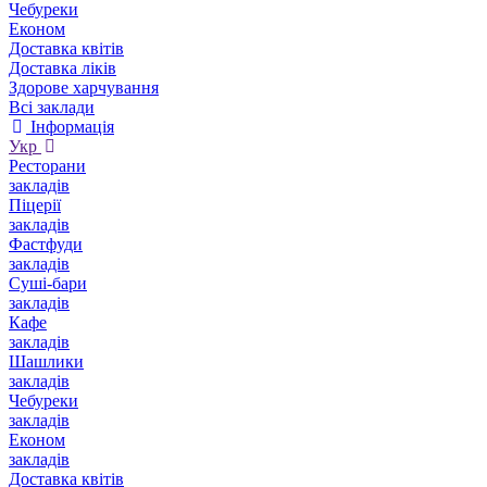
Чебуреки
Економ
Доставка квітів
Доставка ліків
Здорове харчування
Всі заклади
Інформація
Укр
Ресторани
закладів
Піцерії
закладів
Фастфуди
закладів
Суші-бари
закладів
Кафе
закладів
Шашлики
закладів
Чебуреки
закладів
Економ
закладів
Доставка квітів