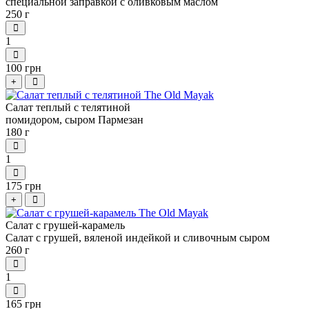
специальной заправкой с оливковым маслом
250 г
1
100 грн
+
Салат теплый с телятиной
помидором, сыром Пармезан
180 г
1
175 грн
+
Салат с грушей-карамель
Салат с грушей, вяленой индейкой и сливочным сыром
260 г
1
165 грн