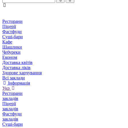
Ресторани
Піцерії
Фастфуди
Суші-бари
Кафе
Шашлики
Чебуреки
Економ
Доставка квітів
Доставка ліків
Здорове харчування
Всі заклади
Інформація
Укр
Ресторани
закладів
Піцерії
закладів
Фастфуди
закладів
Суші-бари