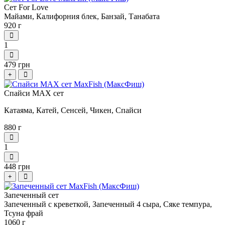
Сет For Love
Майами, Калифорния блек,
Банзай, Танабата
920 г
1
479 грн
+
Спайси МАХ сет
Катаяма, Катей, Сенсей, Чикен, Спайси
880 г
1
448 грн
+
Запеченный сет
Запеченный с креветкой, Запеченный 4 сыра, Сяке темпура,
Тсуна фрай
1060 г