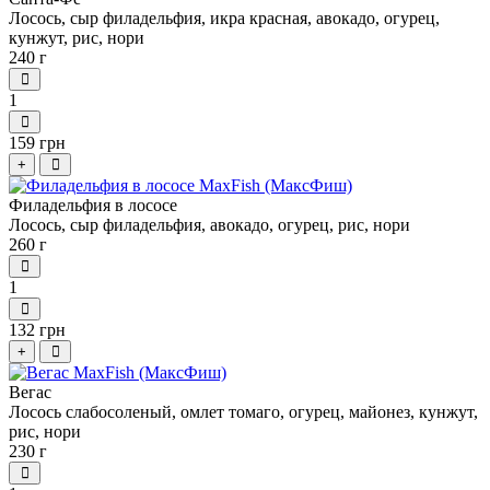
Лосось, сыр филадельфия, икра красная, авокадо, огурец,
кунжут, рис, нори
240 г
1
159 грн
+
Филадельфия в лососе
Лосось, сыр филадельфия, авокадо, огурец, рис, нори
260 г
1
132 грн
+
Вегас
Лосось слабосоленый, омлет томаго, огурец, майонез, кунжут,
рис, нори
230 г