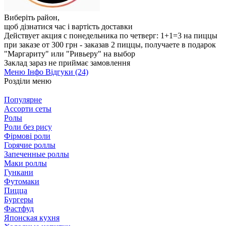
Виберіть район
,
щоб дізнатися час і вартість доставки
Действует акция с понедельника по четверг: 1+1=3 на пиццы
при заказе от 300 грн - заказав 2 пиццы, получаете в подарок
"Маргариту" или "Ривьеру" на выбор
Заклад зараз не приймає замовлення
Меню
Інфо
Відгуки (24)
Розділи меню
Популярне
Ассорти сеты
Ролы
Роли без рису
Фірмові роли
Горячие роллы
Запеченные роллы
Маки роллы
Гункани
Футомаки
Пицца
Бургеры
Фастфуд
Японская кухня