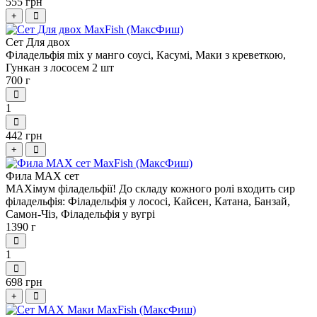
555 грн
+
Сет Для двох
Філадельфія mix у манго соусі, Касумі, Маки з креветкою,
Гункан з лососем 2 шт
700 г
1
442 грн
+
Фила МАХ сет
MAXімум філадельфії! До складу кожного ролі входить сир
філадельфія: Філадельфія у лососі, Кайсен, Катана, Банзай,
Самон-Чіз, Філадельфія у вугрі
1390 г
1
698 грн
+