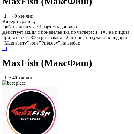
MaxFish (МаксФиш)
~ 40 хвилин
Виберіть район
,
щоб дізнатися час і вартість доставки
Действует акция с понедельника по четверг: 1+1=3 на пиццы
при заказе от 300 грн - заказав 2 пиццы, получаете в подарок
"Маргариту" или "Ривьеру" на выбор
+1
MaxFish (МаксФиш)
~ 40 хвилин