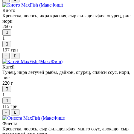
Киото
Креветка, лосось, икра красная, сыр филадельфия, огурец, рис,
нори
260 г
1
197 грн
+
Катей
Тунец, икра летучей рыбы, дайкон, огурец, спайси соус, нори,
рис
220 г
1
115 грн
+
Фиеста
Креветка, лосось, сыр филадельфия, манго соус, авокадо, сыр