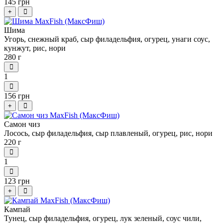
145 грн
+
Шима
Угорь, снежный краб, сыр филадельфия, огурец, унаги соус,
кунжут, рис, нори
280 г
1
156 грн
+
Самон чиз
Лосось, сыр филадельфия, сыр плавленый, огурец, рис, нори
220 г
1
123 грн
+
Кампай
Тунец, сыр филадельфия, огурец, лук зеленый, соус чили,