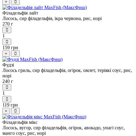
+
Філадельфія лайт
Лосось, сир філадельфія, ікра червона, рис, норі
270 г
1
159 грн
+
Фудзі
Лосось гриль, сир філадельфія, огірок, омлет, теріякі соус, рис,
норі
240 г
1
119 грн
+
Філадельфія мікс
Лосось, вугор, сир філадельфія, огірок, авокадо, унагі соус,
манго соус, рис, норі