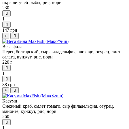
икра летучей рыбы, рис, нори
230 г
1
147 грн
+
Вега фила
Перец болгарский, сыр филадельфия, авокадо, огурец, лист
салата, кунжут, рис, нори
220 г
1
88 грн
+
Касуми
Снежный краб, омлет томаго, сыр филадельфия, огурец,
майонез, кунжут, рис, нори
260 г
1