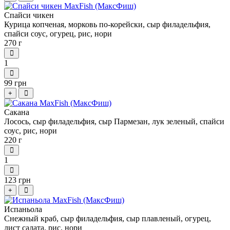
Спайси чикен
Курица копченая, морковь по-корейски, сыр филадельфия,
спайси соус, огурец, рис, нори
270 г
1
99 грн
+
Сакана
Лосось, сыр филадельфия, сыр Пармезан, лук зеленый, спайси
соус, рис, нори
220 г
1
123 грн
+
Испаньола
Снежный краб, сыр филадельфия, сыр плавленый, огурец,
лист салата, рис, нори