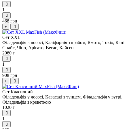
1
468 грн
+
Сет XXL
Філадельфія в лососі, Каліфорнія з крабом, Ямото, Токіо, Кані
Спайс, Чіпо, Арігато, Вегас, Кайсен
2060 г
1
908 грн
+
Сет Класичний
Філадельфія у лососі, Кавасакі з тунцем, Філадельфія у вугрі,
Філадельфія з креветкою
1020 г
1