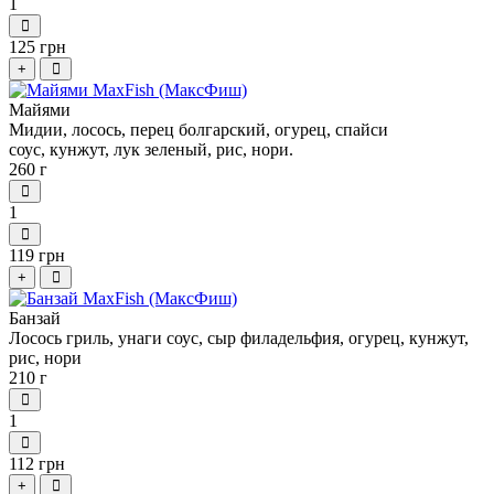
1
125 грн
+
Майями
Мидии, л
осось,
перец болгарский, огурец,
спайси
соус,
кунжут, лук зеленый, рис, нори.
260 г
1
119 грн
+
Банзай
Лосось гриль, унаги соус, сыр филадельфия, огурец, кунжут,
рис, нори
210 г
1
112 грн
+