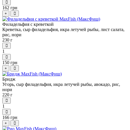
162 грн
+
Филадельфия с креветкой
Креветка, сыр филадельфия, икра летучей рыбы, лист салата,
рис, нори
230 г
1
150 грн
+
Бридж
Угорь, сыр филадельфия, икра летучей рыбы, авокадо, рис,
нори
220 г
1
166 грн
+