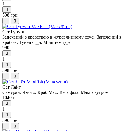
1
598 грн
+
Сет Гурман
Запечений з креветкою в журавлинному соусі, Запечений з
крабом, Тунець фрі, Мідії темпура
990 г
1
398 грн
+
Сет Лайт
Самурай, Ямото, Краб Мах, Вега філа, Макі з вугром
1040 г
1
396 грн
+