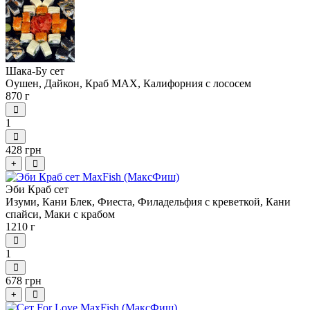
Шака-Бу сет
Оушен, Дайкон, Краб MAX,
Калифорния с лососем
870 г
1
428 грн
+
Эби Краб сет
Изуми, Кани Блек, Фиеста,
Филадельфия с креветкой,
Кани
спайси, Маки с крабом
1210 г
1
678 грн
+