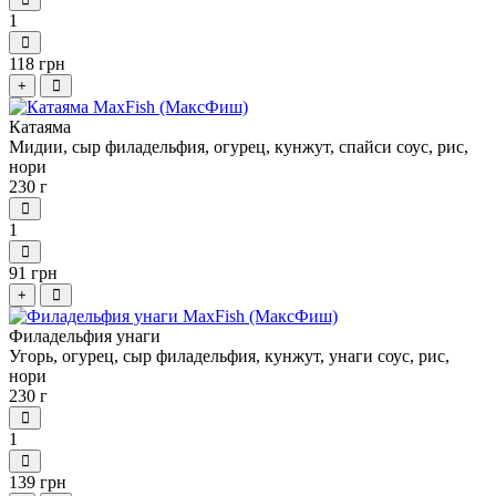
1
118 грн
+
Катаяма
Мидии, сыр филадельфия, огурец, кунжут, спайси соус, рис,
нори
230 г
1
91 грн
+
Филадельфия унаги
Угорь, огурец, сыр филадельфия, кунжут, унаги соус, рис,
нори
230 г
1
139 грн