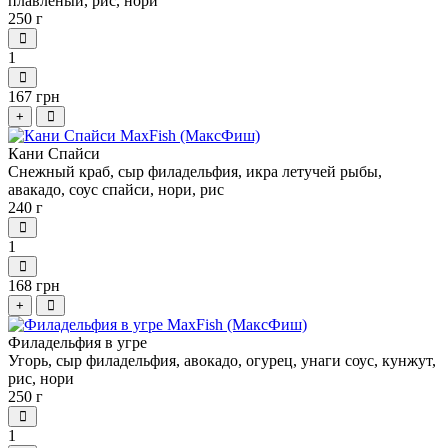
плавленый, рис, нори
250 г
1
167 грн
+
Кани Спайси
Снежный краб, сыр филадельфия, икра летучей рыбы,
авакадо, соус спайси, нори, рис
240 г
1
168 грн
+
Филадельфия в угре
Угорь, сыр филадельфия, авокадо, огурец, унаги соус, кунжут,
рис, нори
250 г
1