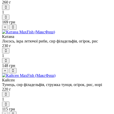
260 г
1
169 грн
+
Катана
Лосось, ікра летючої риби, сир філадельфія, огірок, рис
230 г
1
148 грн
+
Кайсен
Тунець, сир філадельфія, стружка тунця, огірок, рис, норі
220 г
1
115 грн