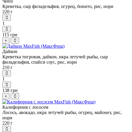
Чипо
Креветка, сыр филадельфия, огурец, бонито, рис, нори
220 г
1
115 грн
+
Дайкон
Креветка тигровая, дайкон, икра летучей рыбы, сыр
филадельфия, спайси соус, рис, нори
210 г
1
138 грн
+
Калифорния с лососем
Лосось, авокадо, икра летучей рыбы, огурец, майонез, рис,
нори
220 г