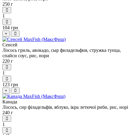
250 г
1
104 грн
+
Сенсей
Лосось гриль, авокадо, сыр филадельфия, стружка тунца,
спайси соус, рис, нори
220 г
1
123 грн
+
Канада
Лосось, сир філадельфія, яблуко, ікра летючої риби, рис, норі
240 г
1