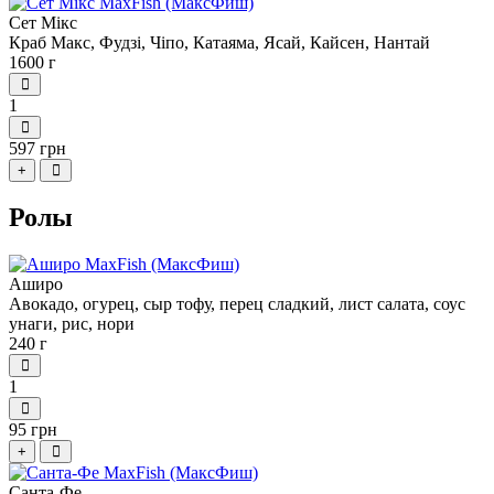
Сет Мікс
Краб Макс, Фудзі, Чіпо, Катаяма, Ясай, Кайсен, Нантай
1600 г
1
597 грн
+
Ролы
Аширо
Авокадо, огурец, сыр тофу, перец сладкий, лист салата, соус
унаги, рис, нори
240 г
1
95 грн
+
Санта-Фе