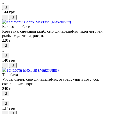
1
144 грн
+
Каліфорнія блек
Креветка, снежный краб, сыр филадельфия, икра летучей
рыбы, соус чили, рис, нори
220 г
1
140 грн
+
Танабата
Угорь, омлет, сыр филадельфия, огурец, унаги соус, сок
свеклы, рис, нори
240 г
1
137 грн
+