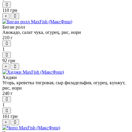
110 грн
+
Биган ролл
Авокадо, с
алат чука, огурец,
рис, нори
210 г
1
92 грн
+
Хиджи
Угорь, креветка тигровая, сыр филадельфия, огурец, кунжут,
рис, нори
240 г
1
161 грн
+