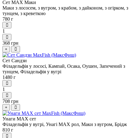
Сет МАХ Маки
Маки з лососем, з вугром, з крабом, з дайконом, з огірком, з
тунцем, з креветкою
780 г
1
368 грн
+
Сет Сандзи
Філадельфія у лососі, Кампай, Осака, Оушен, Запечений з
тунцем, Філадельфія у вугрі
1480 г
1
708 грн
+
Унаги МАХ сет
Філадельфія у вугрі, Унагі МАХ рол, Маки з вугром, Брідж
810 г