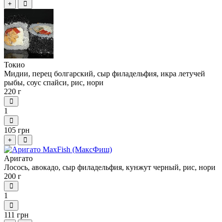
+
Токио
Мидии, перец болгарский, сыр филадельфия, икра летучей
рыбы, соус спайси, рис, нори
220 г
1
105 грн
+
Аригато
Лосось, авокадо, сыр филадельфия, кунжут черный, рис, нори
200 г
1
111 грн