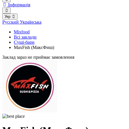
Інформація
Укр
Русский
Українська
Mixfood
Всі заклади
Суші-бари
MaxFish (МаксФиш)
Заклад зараз не приймає замовлення