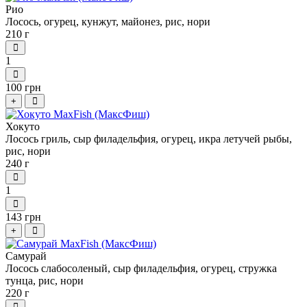
Рио
Лосось, огурец, кунжут, майонез, рис, нори
210 г
1
100 грн
+
Хокуто
Лосось гриль, сыр филадельфия, огурец, икра летучей рыбы,
рис, нори
240 г
1
143 грн
+
Самурай
Лосось слабосоленый, сыр филадельфия, огурец, стружка
тунца, рис, нори
220 г