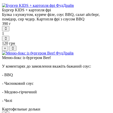
Бургер KIDS + картопля фрі
Булка з кунжутом, куряче філе, соус BBQ, салат айсберг,
помідор, сир чедер. Картопля фрі з соусом BBQ
390 г
1
120 грн
+
Меню-бокс із бургером Beef
У коментарях до замовлення вкажіть бажаний соус:
- BBQ
- Часниковий соус
- Медово-гірчичний
- Чилі
Картофельные дольки