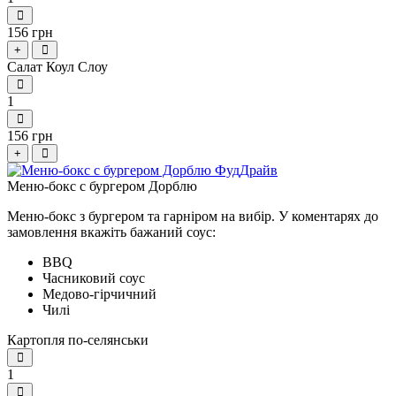
156 грн
+
Салат Коул Слоу
1
156 грн
+
Меню-бокс с бургером Дорблю
Меню-бокс з бургером та гарніром на вибір.
У коментарях до
замовлення вкажіть бажаний соус:
BBQ
Часниковий соус
Медово-гірчичний
Чилі
Картопля по-селянськи
1