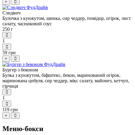
+
Сэндвич
Булочка з кунжутом, шинка, сир чеддер, помідор, огірок, лист
салату, часниковий соус
250 г
1
59 грн
+
Бургер з беконом
Булка з кунжутом, біфштекс, бекон, маринований огірок,
маринована цибуля, сир чеддер, мікс салату, майонез, кетчуп,
гірчиця
1
119 грн
+
Меню-бокси