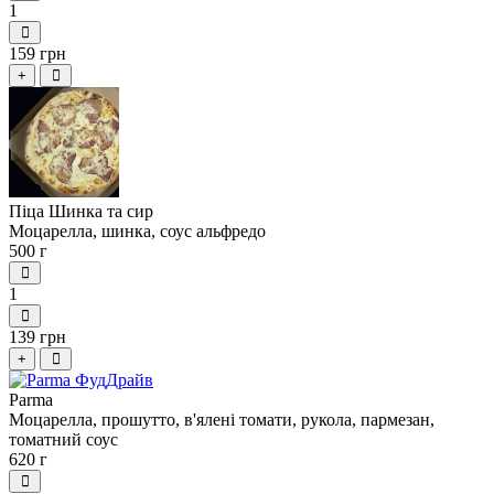
1
159 грн
+
Піца Шинка та сир
Моцарелла, шинка, соус альфредо
500 г
1
139 грн
+
Parma
Моцарелла, прошутто, в'ялені томати, рукола, пармезан,
томатний соус
620 г