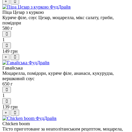
+
Піца Цезар з куркою
Куряче філе, соус Цезар, моцарелла, мікс салату, гриби,
помідори
580 г
1
149 грн
+
Гавайська
Моцарелла, помідори, куряче філе, ананаси, кукурудза,
вершковий соус
650 г
1
139 грн
+
Chicken boom
Тісто приготоване за неаполітанським рецептом, моцарела,