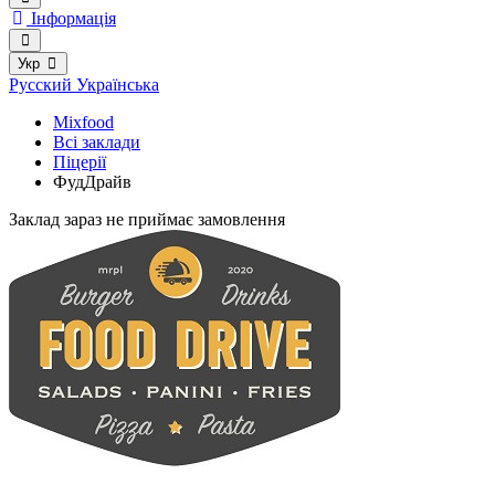
Інформація
Укр
Русский
Українська
Mixfood
Всі заклади
Піцерії
ФудДрайв
Заклад зараз не приймає замовлення