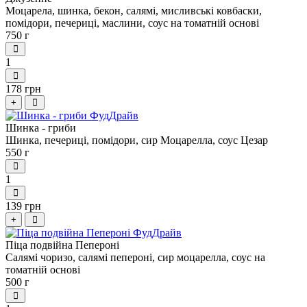
Моцарела, шинка, бекон, салямі, мисливські ковбаски,
помідори, печериці, маслини, соус на томатній основі
750 г
1
178 грн
+
Шинка - гриби
Шинка, печериці, помідори, сир Моцарелла, соус Цезар
550 г
1
139 грн
+
Піца подвійна Пепероні
Салямі чоризо, салямі пепероні, сир моцарелла, соус на
томатній основі
500 г