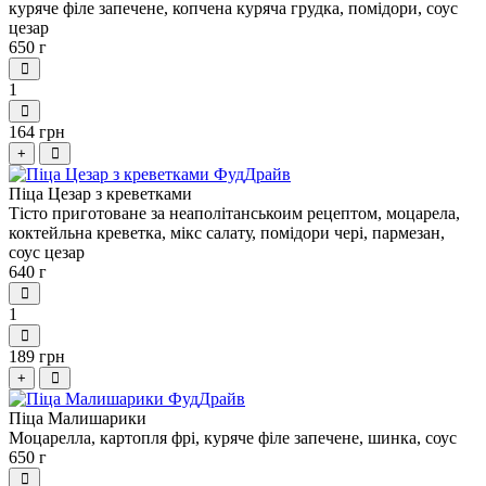
куряче філе запечене, копчена куряча грудка, помідори, соус
цезар
650 г
1
164 грн
+
Піца Цезар з креветками
Тісто приготоване за неаполітанськоим рецептом, моцарела,
коктейльна креветка, мікс салату, помідори чері, пармезан,
соус цезар
640 г
1
189 грн
+
Піца Малишарики
Моцарелла, картопля фрі, куряче філе запечене, шинка, соус
650 г