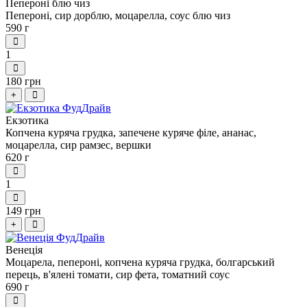
Пепероні блю чиз
Пепероні, сир дорблю, моцарелла, соус блю чиз
590 г
1
180 грн
+
Екзотика
Копчена куряча грудка, запечене куряче філе, ананас,
моцарелла, сир рамзес, вершки
620 г
1
149 грн
+
Венеція
Моцарела, пепероні, копчена куряча грудка, болгарський
перець, в'ялені томати, сир фета, томатний соус
690 г