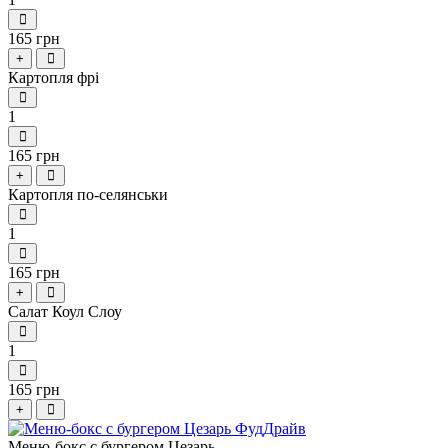
165 грн
+
Картопля фрі
1
165 грн
+
Картопля по-селянськи
1
165 грн
+
Салат Коул Слоу
1
165 грн
+
Меню-бокс с бургером Цезарь