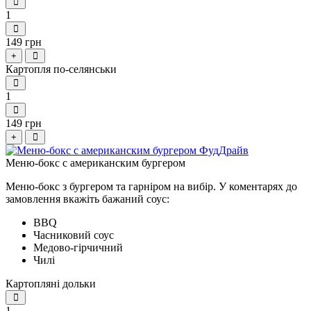
1
149 грн
+
Картопля по-селянськи
1
149 грн
+
Меню-бокс с американским бургером
Меню-бокс з бургером та гарніром на вибір.
У коментарях до
замовлення вкажіть бажаний соус:
BBQ
Часниковий соус
Медово-гірчичний
Чилі
Картопляні дольки
1