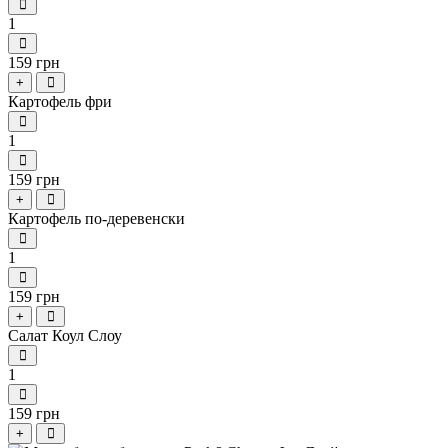
1
159 грн
+
Картофель фри
1
159 грн
+
Картофель по-деревенски
1
159 грн
+
Салат Коул Слоу
1
159 грн
+