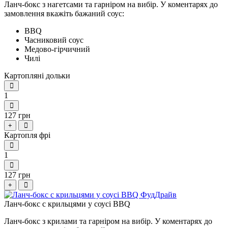
Ланч-бокс з нагетсами та гарніром на вибір.
У коментарях до
замовлення вкажіть бажаний соус:
BBQ
Часниковий соус
Медово-гірчичний
Чилі
Картопляні дольки
1
127 грн
+
Картопля фрі
1
127 грн
+
Ланч-бокс с крильцями у соусі BBQ
Ланч-бокс з крилами та гарніром на вибір.
У коментарях до