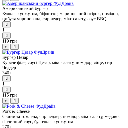
Американський бургер
Булка з кунжутом, біфштекс, маринований огірок, помідор,
цибуля маринована, сир чедер, мікс салату, соус BBQ
1
119 грн
+
Бургер Цезар
Куряче філе, соусі Цезар, мікс салату, помідор, яйце, сир
Чеддер
340 г
1
115 грн
+
Pork & Cheese
Свинина томлена, сир чеддер, помідор, мікс салату, медово-
гірчичний соус, булочка з кунжутом
270 г