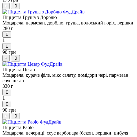
+
Піццетта Груша з Дорблю
Моцарела, пармезан, дорблю, груша, волоський горіх, вершки
280 г
1
90 грн
+
Піццетта Цезар
Моцарела, куряче філе, мікс салату, помідори чері, пармезан,
соус цезар
330 г
1
90 грн
+
Піццетта Paolo
Моцарела, печериці, соус карбонара (бекон, вершки, цибуля