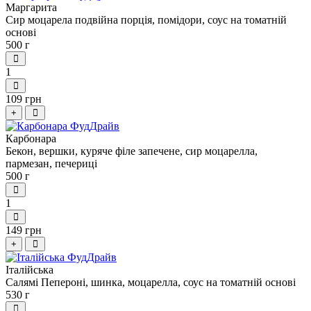
Маргарита
Сир моцарела подвійна порція, помідори, соус на томатній
основі
500 г
1
109 грн
+
Карбонара
Бекон, вершки, куряче філе запечене, сир моцарелла,
пармезан, печериці
500 г
1
149 грн
+
Італійська
Салямі Пепероні, шинка, моцарелла, соус на томатній основі
530 г