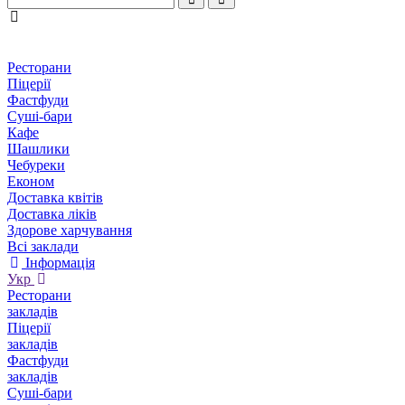
Ресторани
Піцерії
Фастфуди
Суші-бари
Кафе
Шашлики
Чебуреки
Економ
Доставка квітів
Доставка ліків
Здорове харчування
Всі заклади
Інформація
Укр
Ресторани
закладів
Піцерії
закладів
Фастфуди
закладів
Суші-бари