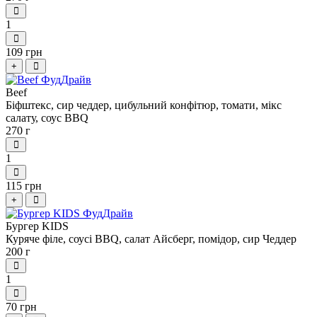
1
109 грн
+
Beef
Біфштекс, сир чеддер, цибульний конфітюр, томати, мікс
салату, соус BBQ
270 г
1
115 грн
+
Бургер KIDS
Куряче філе, соусі BBQ, салат Айсберг, помідор, сир Чеддер
200 г
1
70 грн