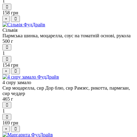
1
158 грн
+
Сільвія
Пармська шинка, моцарелла, соус на томатній основі, рукола
500 г
1
154 грн
+
4 сиру замало
Сир моцарелла, сир Дор блю, сир Рамзес, рикотта, пармезан,
сир чеддер
465 г
1
169 грн
+