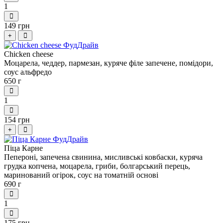
1
149 грн
+
Chicken cheese
Моцарела, чеддер, пармезан, куряче філе запечене, помідори,
соус альфредо
650 г
1
154 грн
+
Піца Карне
Пепероні, запечена свинина, мисливські ковбаски, куряча
грудка копчена, моцарела, гриби, болгарський перець,
маринований огірок, соус на томатній основі
690 г
1
175 грн