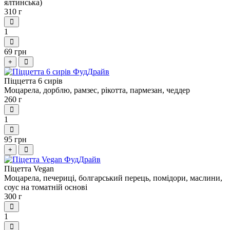
ялтинська)
310 г
1
69 грн
+
Піццетта 6 сирів
Моцарела, дорблю, рамзес, рікотта, пармезан, чеддер
260 г
1
95 грн
+
Піцетта Vegan
Моцарела, печериці, болгарський перець, помідори, маслини,
соус на томатній основі
300 г
1