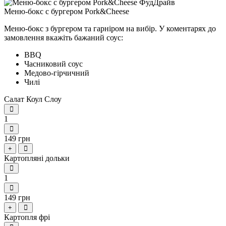
Меню-бокс с бургером Pork&Cheese
Меню-бокс з бургером та гарніром на вибір.
У коментарях до
замовлення вкажіть бажаний соус:
BBQ
Часниковий соус
Медово-гірчичний
Чилі
Салат Коул Слоу
1
149 грн
+
Картопляні дольки
1
149 грн
+
Картопля фрі