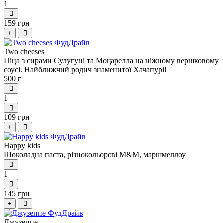
1
159 грн
+
Two cheeses
Піца з сирами Сулугуні та Моцарелла на ніжному вершковому
соусі. Найближчий родич знаменитої Хачапурі!
500 г
1
109 грн
+
Happy kids
Шоколадна паста, різнокольорові M&M, маршмеллоу
1
145 грн
+
Джузеппе