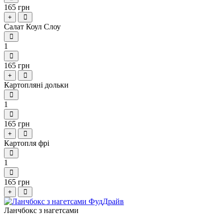
165 грн
+
Салат Коул Слоу
1
165 грн
+
Картопляні дольки
1
165 грн
+
Картопля фрі
1
165 грн
+
Ланчбокс з нагетсами