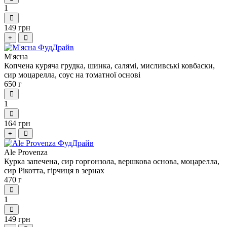
1
149 грн
+
М'ясна
Копчена куряча грудка, шинка, салямі, мисливські ковбаски,
сир моцарелла, соус на томатної основі
650 г
1
164 грн
+
Ale Provenza
Курка запечена, сир горгонзола, вершкова основа, моцарелла,
сир Рікотта, гірчиця в зернах
470 г
1
149 грн