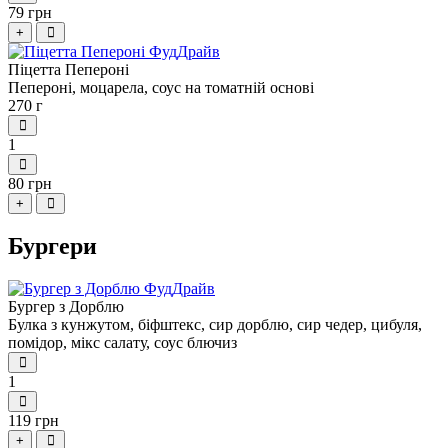
79 грн
+
Піцетта Пепероні
Пепероні, моцарела, соус на томатній основі
270 г
1
80 грн
+
Бургери
Бургер з Дорблю
Булка з кунжутом, біфштекс, сир дорблю, сир чедер, цибуля,
помідор, мікс салату, соус блючиз
1
119 грн
+