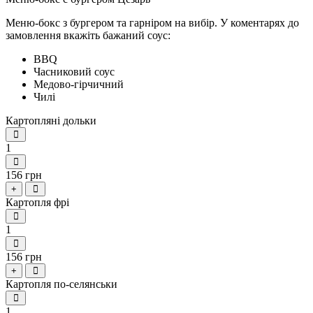
Меню-бокс з бургером та гарніром на вибір.
У коментарях до
замовлення вкажіть бажаний соус:
BBQ
Часниковий соус
Медово-гірчичний
Чилі
Картопляні дольки
1
156 грн
+
Картопля фрі
1
156 грн
+
Картопля по-селянськи
1