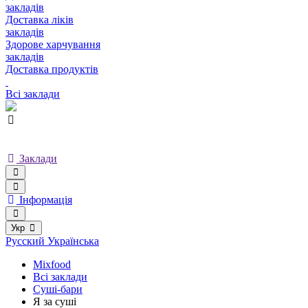
закладів
Доставка ліків
закладів
Здорове харчування
закладів
Доставка продуктів
Всі заклади
Заклади
Інформація
Укр
Русский
Українська
Mixfood
Всі заклади
Суші-бари
Я за суші