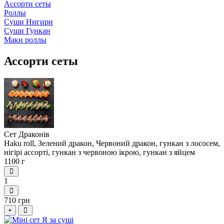
Ассорти сеты
Роллы
Суши Нигири
Суши Гункан
Маки роллы
Ассорти сеты
Сет Драконів
Haku roll, Зелений дракон, Червоний дракон, гункан з лососем,
нігірі ассорті, гункан з червоною ікрою, гункан з яйцем
1100 г
1
710 грн
+