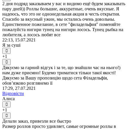
2 дня подряд заказываем у вас и видимо ещё будем заказывать
пару дней)) Роллы большие, аккуратные, очень вкусные. Я
надеюсь, что это не однонедельная акция в честь открытия.
Спасибо за вкусный ужин, мы остались очень довольны.
Единственное пожелание, в сете "филадельфия" поменяйте
пожалуйста нигири тунец на нигири лосось. Тунец рыбка на
любителя, а лосось любят все
22:13, 15.07.2021
Я за суші
+1
Дякуємо за гарний відгук і за те, що знайшли час на нього!)
нам дуже приємно! Будемо триматися тільки такої якості!
Дякуємо за Вашу пропозицію щодо сета Філадельфія,
обов’язково розглянемо її
17:29, 27.07.2021
Відповісти
Алиса
+1
Делали заказ, привезли все быстро
Размер роллов просто удивляет, самые огромные роллы в