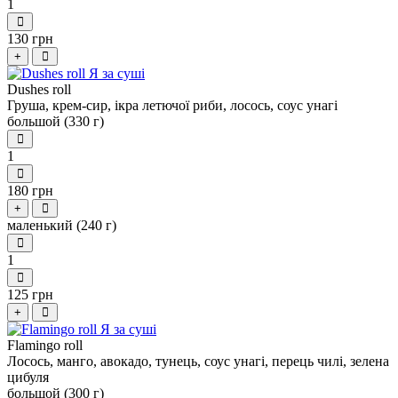
1
130 грн
+
Dushes roll
Груша, крем-сир, ікра летючої риби, лосось, соус унагі
большой (330 г)
1
180 грн
+
маленький (240 г)
1
125 грн
+
Flamingo roll
Лосось, манго, авокадо, тунець, соус унагі, перець чилі, зелена
цибуля
большой (300 г)