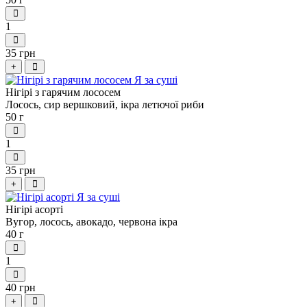
1
35 грн
+
Нігірі з гарячим лососем
Лосось, сир вершковий, ікра летючої риби
50 г
1
35 грн
+
Нігірі асорті
Вугор, лосось, авокадо, червона ікра
40 г
1
40 грн
+