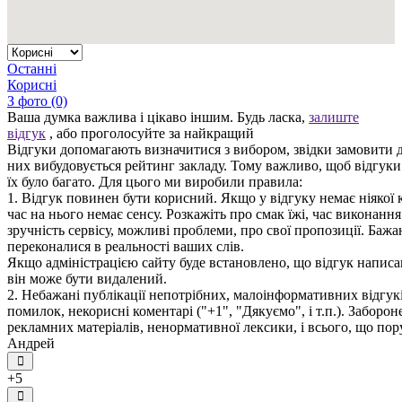
Останні
Корисні
З фото (0)
Ваша думка важлива і цікаво іншим. Будь ласка,
залиште
відгук
, або проголосуйте за найкращий
Відгуки допомагають визначитися з вибором, звідки замовити д
них вибудовується рейтинг закладу. Тому важливо, щоб відгук
їх було багато. Для цього ми виробили правила:
1. Відгук повинен бути корисний. Якщо у відгуку немає ніякої к
час на нього немає сенсу. Розкажіть про смак їжі, час виконанн
зручність сервісу, можливі проблеми, про свої пропозиції. Бажа
переконалися в реальності ваших слів.
Якщо адміністрацією сайту буде встановлено, що відгук написан
він може бути видалений.
2. Небажані публікації непотрібних, малоінформативних відгуків
помилок, некорисні коментарі ("+1", "Дякуємо", і т.п.). Заборо
рекламних матеріалів, ненормативної лексики, і всього, що по
Андрей
+5