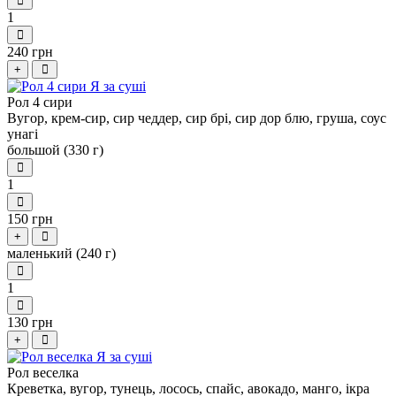
1
240 грн
+
Рол 4 сири
Вугор, крем-сир, сир чеддер, сир брі, сир дор блю, груша, соус
унагі
большой (330 г)
1
150 грн
+
маленький (240 г)
1
130 грн
+
Рол веселка
Креветка, вугор, тунець, лосось, спайс, авокадо, манго, ікра