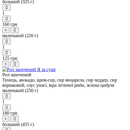
большой (325 г)
1
160 грн
+
маленький (220 г)
1
125 грн
+
Рол запечений
Тунець, авокадо, крем-сир, сир моцарела, сир чеддер, сир
вершковий, соус унагі, ікра летючої риби, зелена цибуля
маленький (250 г)
1
180 грн
+
большой (455 г)