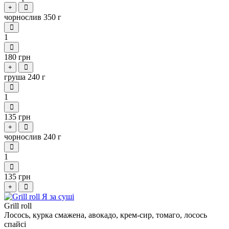
+
чорнослив 350 г
1
180 грн
+
груша 240 г
1
135 грн
+
чорнослив 240 г
1
135 грн
+
Grill roll
Лосось, курка смажена, авокадо, крем-сир, томаго, лосось
спайсі