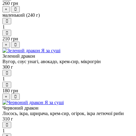
260 грн
+
маленький (240 г)
1
210 грн
+
Зелений дракон
Вугор, соус унагі, авокадо, крем-сир, мікрогрін
300 г
1
180 грн
+
Червоний дракон
Лосось, ікра, шрирача, крем-сир, огірок, ікра летючої риби
310 г
1