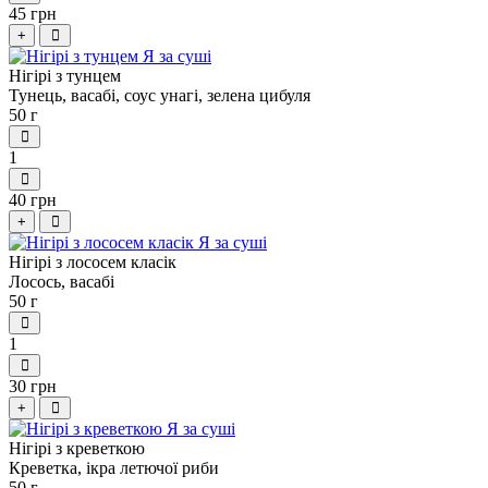
45 грн
+
Нігірі з тунцем
Тунець, васабі, соус унагі, зелена цибуля
50 г
1
40 грн
+
Нігірі з лососем класік
Лосось, васабі
50 г
1
30 грн
+
Нігірі з креветкою
Креветка, ікра летючої риби
50 г