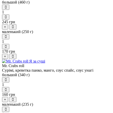
большой (460 г)
1
245 грн
+
маленький (250 г)
1
170 грн
+
Mr. Crabs roll
Сурімі, креветка панко, манго, соус спайс, соус унагі
большой (340 г)
1
160 грн
+
маленький (235 г)