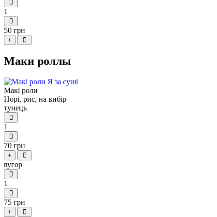
1
50 грн
+
Маки роллы
Макі роли
Норі, рис, на вибір
тунець
1
70 грн
+
вугор
1
75 грн
+