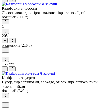
Каліфорнія з лососем
Лосось, авокадо, огірок, майонез, ікра летючої риби
большой (300 г)
1
205 грн
+
маленький (210 г)
1
155 грн
+
Каліфорнія з вугрем
Вугор, сир вершковий, авокадо, огірок, ікра летючої риби,
зелена цибуля
большой (340 г)
1