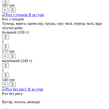
185 грн
+
Рол з тунцем
Тунець, манго, крем-сир, груша, соус чилі, перець чилі, ікра
літучої риби
большой (330 г)
1
175 грн
+
маленький (240 г)
1
140 грн
+
Рол без рису
Вугор, лосось, авокадо