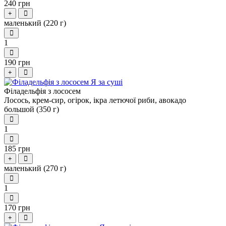
240 грн
+
маленький (220 г)
1
190 грн
+
Філадельфія з лососем
Лосось, крем-сир, огірок, ікра летючої риби, авокадо
большой (350 г)
1
185 грн
+
маленький (270 г)
1
170 грн
+