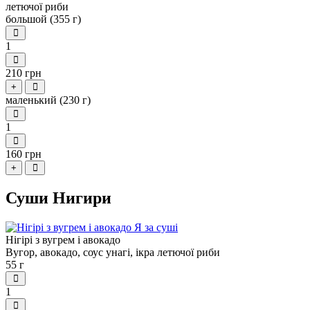
летючої риби
большой (355 г)
1
210 грн
+
маленький (230 г)
1
160 грн
+
Суши Нигири
Нігірі з вугрем і авокадо
Вугор, авокадо, соус унагі, ікра летючої риби
55 г
1