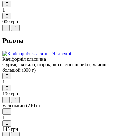
1
900 грн
+
Роллы
Каліфорнія класична
Сурімі, авокадо, огірок, ікра летючої риби, майонез
большой (300 г)
1
190 грн
+
маленький (210 г)
1
145 грн
+