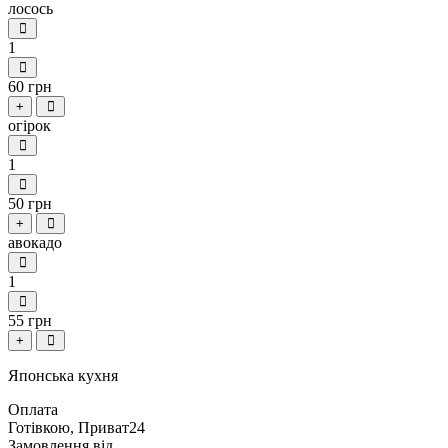
лосось
1
60 грн
+
огірок
1
50 грн
+
авокадо
1
55 грн
+
Японська кухня
Оплата
Готівкою, Приват24
Замовлення від