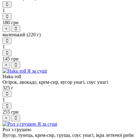
1
180 грн
+
маленький (220 г)
1
145 грн
+
Haku roll
Огірок, авокадо, крем-сир, вугор унагі, соус унагі
325 г
1
255 грн
+
Рол з грушею
Вугор, тунець, крем-сир, груша, соус унагі, ікра летючої риби