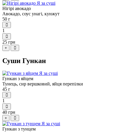
Нігірі авокадо
Авокадо, соус унагі, кунжут
50 г
1
25 грн
+
Суши Гункан
Гункан з яйцем
Тунець, сир вершковий, яйця перепілки
45 г
1
40 грн
+
Гункан з тунцем