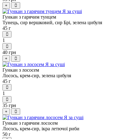
+
Гункан з гарячим тунцем
Тунець, сир вершковий, сир Брі, зелена цибуля
45 г
1
40 грн
+
Гункан з лососем
Лосось, крем-сир, зелена цибуля
45 г
1
35 грн
+
Гункан з гарячим лососем
Лосось, крем-сир, ікра летючої риби
50 г