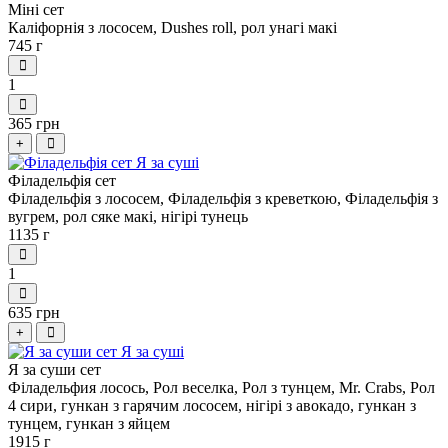
Міні сет
Каліфорнія з лососем, Dushes roll, рол унагі макі
745 г
1
365 грн
+
Філадельфія сет
Філадельфія з лососем, Філадельфія з креветкою, Філадельфія з
вугрем, рол сяке макі, нігірі тунець
1135 г
1
635 грн
+
Я за суши сет
Філадельфия лосось, Рол веселка, Рол з тунцем, Mr. Crabs, Рол
4 сири, гункан з гарячим лососем, нігірі з авокадо, гункан з
тунцем, гункан з яйцем
1915 г