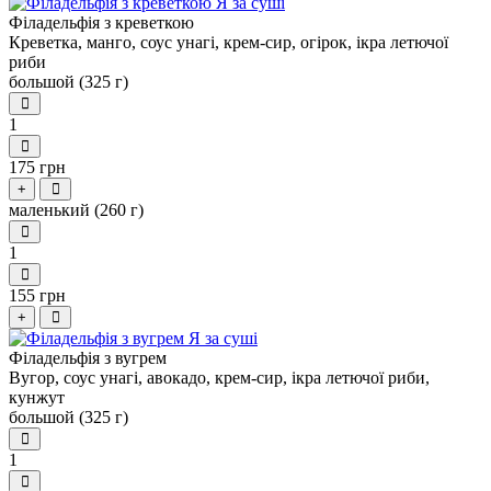
Філадельфія з креветкою
Креветка, манго, соус унагі, крем-сир, огірок, ікра летючої
риби
большой (325 г)
1
175 грн
+
маленький (260 г)
1
155 грн
+
Філадельфія з вугрем
Вугор, соус унагі, авокадо, крем-сир, ікра летючої риби,
кунжут
большой (325 г)
1