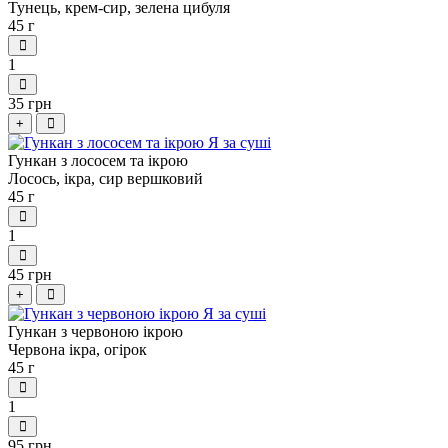
Тунець, крем-сир, зелена цибуля
45 г
1
35 грн
+
Гункан з лососем та ікрою
Лосось, ікра, сир вершковий
45 г
1
45 грн
+
Гункан з червоною ікрою
Червона ікра, огірок
45 г
1
95 грн