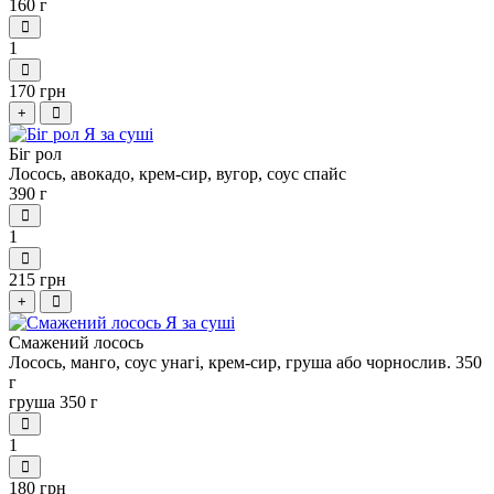
160 г
1
170 грн
+
Біг рол
Лосось, авокадо, крем-сир, вугор, соус спайс
390 г
1
215 грн
+
Смажений лосось
Лосось, манго, соус унагі, крем-сир, груша або чорнослив. 350
г
груша 350 г
1
180 грн