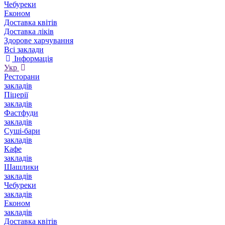
Чебуреки
Економ
Доставка квітів
Доставка ліків
Здорове харчування
Всі заклади
Інформація
Укр
Ресторани
закладів
Піцерії
закладів
Фастфуди
закладів
Суші-бари
закладів
Кафе
закладів
Шашлики
закладів
Чебуреки
закладів
Економ
закладів
Доставка квітів