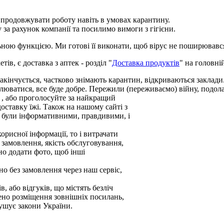
 продовжувати роботу навіть в умовах карантину.
 за рахунок компанії та посилимо вимоги з гігієни.
альною функцією. Ми готові її виконати, щоб вірус не поширювався
ів, є доставка з аптек - розділ "
Доставка продуктів
" на головній
 закінчується, частково знімають карантин, відкриваються заклад
люватися, все буде добре. Пережили (переживаємо) війну, подола
, або проголосуйте за найкращий
оставку їжі. Також на нашому сайті з
и були інформативними, правдивими, і
орисної інформації, то і витрачати
я замовлення, якість обслуговування,
но додати фото, щоб інші
о без замовлення через наш сервіс,
, або відгуків, що містять безліч
нено розміщення зовнішніх посилань,
рушує закони України.