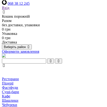
068 38 12 245
Вхід
Кошик порожній
Разом
без доставки, упаковки
0 грн
Упаковка
0 грн
Доставка
Виберіть район
Оформити замовлення
Ресторани
Піцерії
Фастфуди
Суші-бари
Кафе
Шашлики
Чебуреки