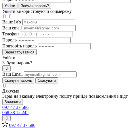
Увійти
Забули пароль?
Увійти використовуючи соцмережу
Ваше Iм'я
Ваш email
Телефон
Пароль
Повторіть пароль
Зареєструватися
Увійти
Забули пароль?
Ваш Email
Скинути пароль
Скасувати
Дякуємо
Зараз на вказану електронну пошту прийде повідомлення з під
Зачинити
097 47 37 586
068 38 12 245
097 47 37 586