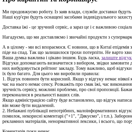
Ми продовжуємо роботу. Із заяв влади, служби доставки будуть
Наші кур'єри будуть оснащені засобами індивідуального захисту
Доставка їжі - це зручний сервіс, а зараз це і є важливою соці
Нагадуємо, що ми доставляємо і звичайні продукти з супермаркет
А в цілому - ми всі впораємося. Є новини, що в Китаї епідемія
піде на спад. Так що залишилося трохи потерпіти. Не варто хви
Ваша думка важлива і цікаво іншим. Будь ласка,
залиште відгук
Відгуки допомагають визначитися з вибором, звідки замовити д
них вибудовується рейтинг закладу. Тому важливо, щоб відгук
їх було багато. Для цього ми виробили правила:
1. Відгук повинен бути корисний. Якщо у відгуку немає ніякої к
час на нього немає сенсу. Розкажіть про смак їжі, час виконанн
зручність сервісу, можливі проблеми, про свої пропозиції. Бажа
переконалися в реальності ваших слів.
Якщо адміністрацією сайту буде встановлено, що відгук написан
він може бути видалений.
2. Небажані публікації непотрібних, малоінформативних відгуків
помилок, некорисні коментарі ("+1", "Дякуємо", і т.п.). Заборо
рекламних матеріалів, ненормативної лексики, і всього, що по
Коментарів поки немає