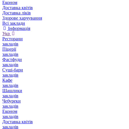
Економ
Доставка квітів
Доставка ліків
Здорове харчування
Всі заклади
Інформація
Укр
Ресторани
закладів
Піцерії
закладів
Фастфуди
закладів
Суші-бари
закладів
Кафе
закладів
Шашлики
закладів
Чебуреки
закладів
Економ
закладів
Доставка квітів
закладів