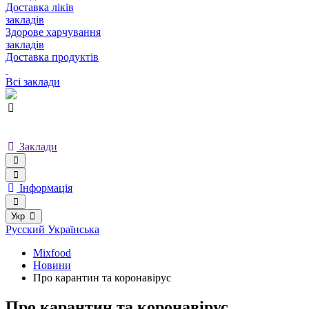
Доставка ліків
закладів
Здорове харчування
закладів
Доставка продуктів
Всі заклади
Заклади
Інформація
Укр
Русский
Українська
Mixfood
Новини
Про карантин та коронавірус
Про карантин та коронавірус