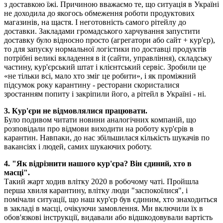
з доставкою їжі. Причиною вважаємо те, що ситуація в Україні
не доходила до якогось обмеження роботи продуктових
магазинів, на щастя. І неготовність самого рітейлу до
доставки. Закладами громадського харчування запустити
доставку було відносно просто (агрегатори або сайт + кур'єр),
то для запуску нормальної логістики по доставці продуктів
потрібні великі вкладення в it (сайти, управління), складську
частину, кур'єрський штат і клієнтський сервіс. Зробили це
«не тільки всі, мало хто зміг це робити», і як проміжний
підсумок року карантину - ресторани скористалися
зростанням попиту і закріпили його, а рітейл в Україні - ні.
3. Кур'єри не відмовлялися працювати.
Було подивом читати новини аналогічних компаній, що
розповідали про відмови виходити на роботу кур'єрів в
карантин. Навпаки, до нас збільшилася кількість шукачів по
вакансіях і людей, самих шукаючих роботу.
4. "Як відрізнити нашого кур'єра? Він єдиний, хто в
масці".
Такий жарт ходив влітку 2020 в робочому чаті. Пройшла
перша хвиля карантину, влітку люди "заспокоїлися", і
помічали ситуації, що наш кур'єр був єдиним, хто знаходиться
в закладі в масці, очікуючи замовлення. Ми включили їх в
обов'язкові інструкції, видавали або відшкодовували вартість