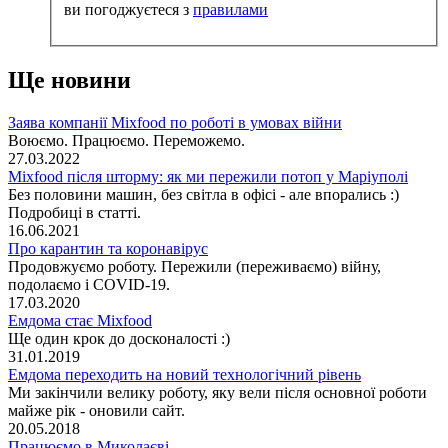
ви погоджуєтеся з
правилами
Ще новини
Заява компанії Mixfood по роботі в умовах війни
Воюємо. Працюємо. Переможемо.
27.03.2022
Mixfood після шторму: як ми пережили потоп у Маріуполі
Без половини машин, без світла в офісі - але впорались :)
Подробиці в статті.
16.06.2021
Про карантин та коронавірус
Продовжуємо роботу. Пережили (переживаємо) війну,
подолаємо і COVID-19.
17.03.2020
Емдома стає Мixfood
Ще один крок до досконалості :)
31.01.2019
Емдома переходить на новий технологічний рівень
Ми закінчили велику роботу, яку вели після основної роботи
майже рік - оновили сайт.
20.05.2018
Працюємо в Миколаєві