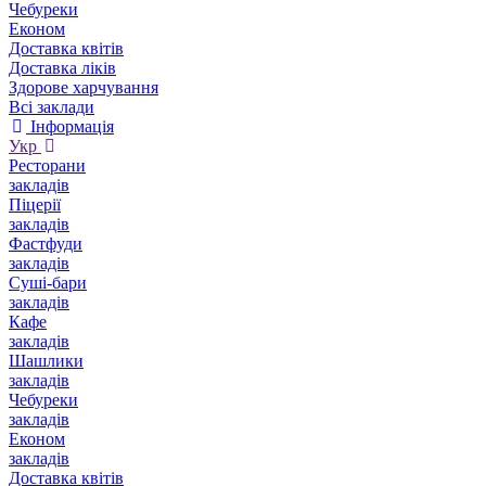
Чебуреки
Економ
Доставка квітів
Доставка ліків
Здорове харчування
Всі заклади
Інформація
Укр
Ресторани
закладів
Піцерії
закладів
Фастфуди
закладів
Суші-бари
закладів
Кафе
закладів
Шашлики
закладів
Чебуреки
закладів
Економ
закладів
Доставка квітів