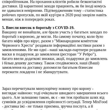
співробітникам. На прохання клієнтів робили безконтактні
доставки. Ці карантинні заходи працюють, як би іноді комусь
не здавалися невірними. Підтвердженням тому - статистика
робочих пропусків, по якій кур'єри в 2020 році хворіли навіть
менше, ніж в попередніх роках.
5. Внесли внесок в боротьбу з COVID-19.
Вакцину не винайшли, але брали участь у багатьох заходах по
боротьбі з короною, де могли. На самому початку, коли було
багато міфів про вірус, разом з "Міжнародним комітетом
Червоного Хреста" роздавали інформаційні листівки разом з
замовленнями. Не ми одні - наші заклади-партнери роздавали
маски в подарунок до замовлення (ресторан "У Ребро"),
багато ввели додаткові знижки, акції, подарунки до замовлень
і більш дешеву доставку. Також сподіваємося, наші (Ваші)
замовлення на доставку допомогли багатьом бізнесам
пережити локдауни і не збанкрутувати.
Зараз перечитували минулорічну новину про корону -
виглядає наївною: тоді очікували швидкого завершення всього
цього. Але залишимо такою, як є - ми теж пройшли шлях від
сумнівів до усвідомлення серйозності ситуації. Тепер MixFood
- доставка їжі - не тільки приємна, зручна послуга, а й