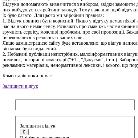
Відгуки допомагають визначитися з вибором, звідки замовити д
них вибудовується рейтинг закладу. Тому важливо, щоб відгук
їх було багато. Для цього ми виробили правила:
1. Відгук повинен бути корисний. Якщо у відгуку немає ніякої к
час на нього немає сенсу. Розкажіть про смак їжі, час виконанн
зручність сервісу, можливі проблеми, про свої пропозиції. Бажа
переконалися в реальності ваших слів.
Якщо адміністрацією сайту буде встановлено, що відгук написан
він може бути видалений.
2. Небажані публікації непотрібних, малоінформативних відгуків
помилок, некорисні коментарі ("+1", "Дякуємо", і т.п.). Заборо
рекламних матеріалів, ненормативної лексики, і всього, що по
Коментарів поки немає
Залишити відгук
Залишити відгук
Оцініть ваше враження