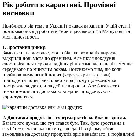
Рік роботи в карантині. Проміжні
висновки
Приблизно рік тому в Україні почався карантин. У цій статті
розповімо досвід роботи в "новій реальності" з Маріуполя та
міст присутності.
1. Зростання ринку.
Замовлень на доставку стало більше, компанія виросла,
відкрили нові міста по франшизі. Але після локдаунів
спостерігалися періоди падіння рівня замовлень навіть менше
середнього по минулим рокам. Пояснюємо тим, що коли
пройшов вимушений попит (через закриті заклади)
природний попит не сильно виріс, тому що економіка
постраждала, доходи людей не виросли. Але багато хто
познайомилися з доставкою вперше і продовжують
користуватися.
2. Доставка продуктів з супермаркетів майже не зросла.
Багато хто думає, що тут стався бум. Так, було зростання в
самі "темні часи" карантину, але далі і в цілому обсяг
замовлень на доставку продуктів зріс ненабагато, в порівнянні