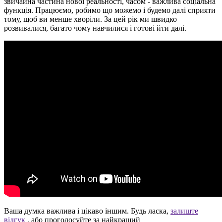
звичайна частина нової реальності, часом - важлива соціальна
функція. Працюємо, робимо що можемо і будемо далі сприяти
тому, щоб ви менше хворіли. За цей рік ми швидко
розвивалися, багато чому навчилися і готові йти далі.
Ваша думка важлива і цікаво іншим. Будь ласка,
залиште
відгук
, або проголосуйте за найкращий