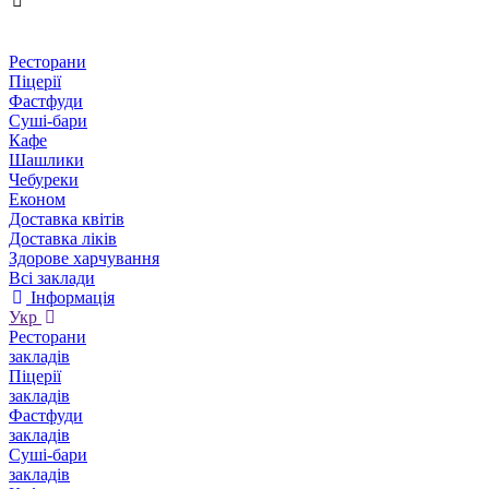
Ресторани
Піцерії
Фастфуди
Суші-бари
Кафе
Шашлики
Чебуреки
Економ
Доставка квітів
Доставка ліків
Здорове харчування
Всі заклади
Інформація
Укр
Ресторани
закладів
Піцерії
закладів
Фастфуди
закладів
Суші-бари
закладів