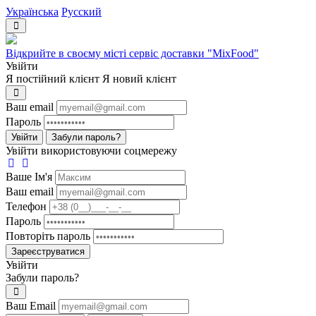
Українська
Русский
Відкрийте в своєму місті сервіс доставки "MixFood"
Увійти
Я постійний клієнт
Я новий клієнт
Ваш email
Пароль
Увійти
Забули пароль?
Увійти використовуючи соцмережу
Ваше Iм'я
Ваш email
Телефон
Пароль
Повторіть пароль
Зареєструватися
Увійти
Забули пароль?
Ваш Email