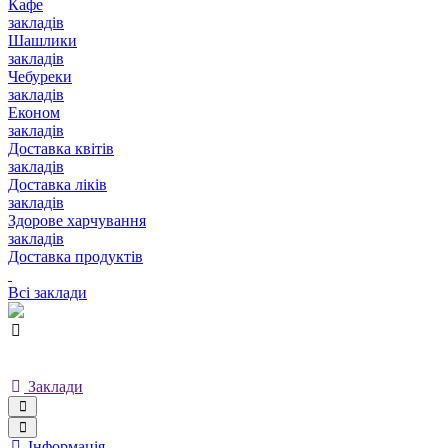
Кафе
закладів
Шашлики
закладів
Чебуреки
закладів
Економ
закладів
Доставка квітів
закладів
Доставка ліків
закладів
Здорове харчування
закладів
Доставка продуктів
Всі заклади
Заклади
Інформація