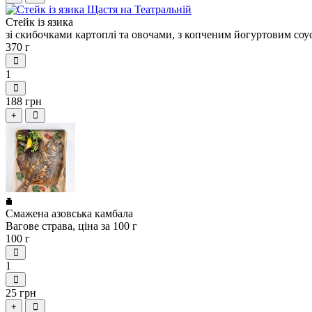
Стейк із язика
зі скибочками картоплі та овочами, з копченим йогуртовим соу
370 г
1
188 грн
+
Смажена азовська камбала
Вагове страва, ціна за 100 г
100 г
1
25 грн
+