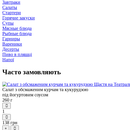
Завтраки
Салаты
Стартери
Горячие закуски
Супы
Мясные блюда
Рыбные блюда
Гарниры
Вареники
Десерты
Пиво в пляшці
Напої
Часто замовляють
Салат з обсмаженим курчам та кукурудзою
під йогуртовим соусом
260 г
1
138 грн
+