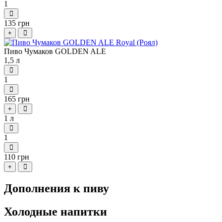
1
135 грн
+
Пиво Чумаков GOLDEN ALE
1,5 л
1
165 грн
+
1 л
1
110 грн
+
Дополнения к пиву
Холодные напитки