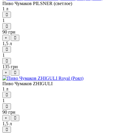
Пиво Чумаков PILSNER (cветлое)
1 л
1
90 грн
+
1,5 л
1
135 грн
+
Пиво Чумаков ZHIGULI
1 л
1
90 грн
+
1,5 л