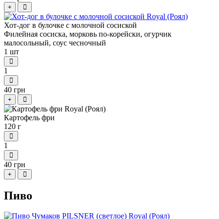
+
Хот-дог в булочке с молочной сосиской
Филейная сосиска, морковь по-корейски, огурчик
малосольный, соус чесночный
1 шт
1
40 грн
+
Картофель фри
120 г
1
40 грн
+
Пиво