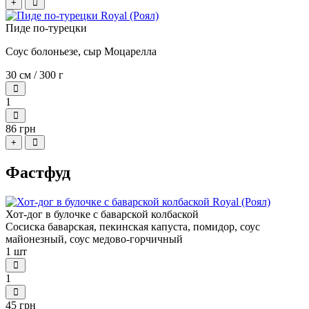
+
Пиде по-турецки
Соус болоньезе, сыр Моцарелла
30 см / 300 г
1
86 грн
+
Фастфуд
Хот-дог в булочке с баварской колбаской
Сосиска баварская, пекинская капуста, помидор, соус
майонезный, соус медово-горчичный
1 шт
1
45 грн