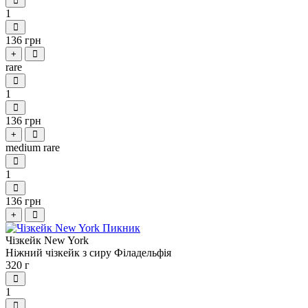
1
136 грн
+
rare
1
136 грн
+
medium rare
1
136 грн
+
Чізкейк New York
Ніжний чізкейк з сиру Філадельфія
320 г
1