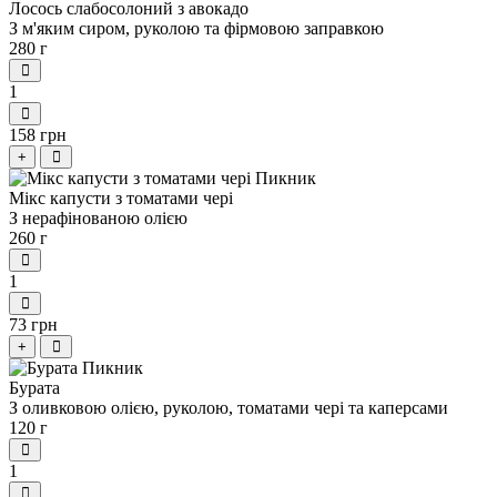
Лосось слабосолоний з авокадо
З м'яким сиром, руколою та фірмовою заправкою
280 г
1
158 грн
+
Мікс капусти з томатами чері
З нерафінованою олією
260 г
1
73 грн
+
Бурата
З оливковою олією, руколою, томатами чері та каперсами
120 г
1