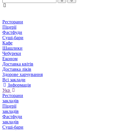
Ресторани
Піцерії
Фастфуди
Суші-бари
Кафе
Шашлики
Чебуреки
Економ
Доставка квітів
Доставка ліків
Здорове харчування
Всі заклади
Інформація
Укр
Ресторани
закладів
Піцерії
закладів
Фастфуди
закладів
Суші-бари