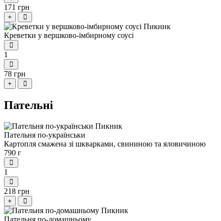
171 грн
+
Креветки у вершково-імбирному соусі
1
78 грн
+
Пательні
Пательня по-українськи
Картопля смажена зі шкварками, свининою та яловичиною
790 г
1
218 грн
+
Пательня по-домашньому