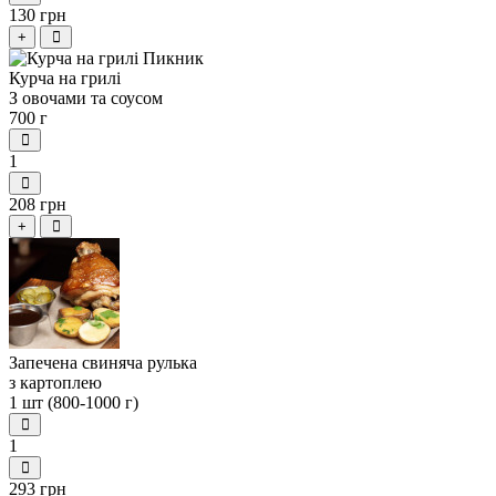
130 грн
+
Курча на грилі
З овочами та соусом
700 г
1
208 грн
+
Запечена свиняча рулька
з картоплею
1 шт (800-1000 г)
1
293 грн