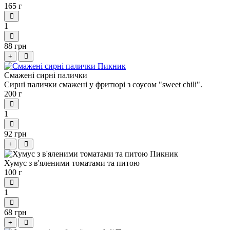
165 г
1
88 грн
+
Смажені сирні палички
Сирні палички смажені у фритюрі з соусом "sweet chili".
200 г
1
92 грн
+
Хумус з в'яленими томатами та питою
100 г
1
68 грн
+