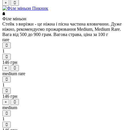
+
Філе міньон
Стейк з вирізки - це ніжна і пісна частина яловичини. Дуже
ніжно, рекомендуємо прожарювання Medium, Medium Rare.
Вага від 500 до 900 грам. Вагова страва, ціна за 100 г
rare
1
146 грн
+
medium rare
1
146 грн
+
medium
1