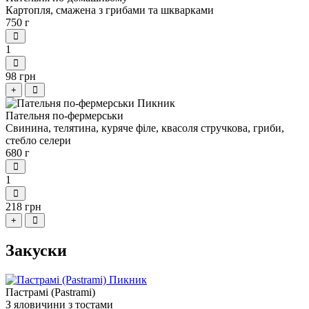
Картопля, смажена з грибами та шкварками
750 г
1
98 грн
+
Пательня по-фермерськи
Свинина, телятина, куряче філе, квасоля стручкова, гриби,
стебло селери
680 г
1
218 грн
+
Закуски
Пастрамі (Pastrami)
З яловичини з тостами