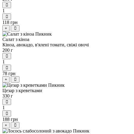
1
118 грн
+
Салат з кіноа
Кіноа, авокадо, в'ялені томати, свіжі овочі
200 г
1
78 грн
+
Цезар з креветками
330 г
1
188 грн
+