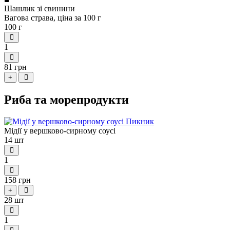
Шашлик зі свинини
Вагова страва, ціна за 100 г
100 г
1
81 грн
+
Риба та морепродукти
Мідії у вершково-сирному соусі
14 шт
1
158 грн
+
28 шт
1