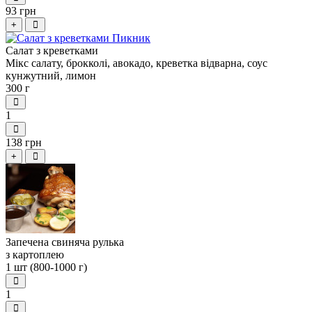
93 грн
+
Салат з креветками
Мікс салату, брокколі, авокадо, креветка відварна, соус
кунжутний, лимон
300 г
1
138 грн
+
Запечена свиняча рулька
з картоплею
1 шт (800-1000 г)
1