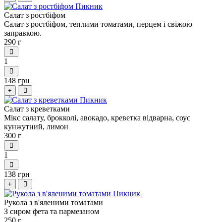
Салат з ростбіфом
Салат з ростбіфом, теплими томатами, перцем і свіжою
заправкою.
290 г
1
148 грн
+
Салат з креветками
Мікс салату, брокколі, авокадо, креветка відварна, соус
кунжутний, лимон
300 г
1
138 грн
+
Рукола з в'яленими томатами
З сиром фета та пармезаном
250 г