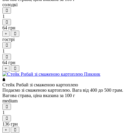
солодкі
1
64 грн
+
гострі
1
64 грн
+
Стейк Рибай зі смаженою картоплею
Подаємо зі смаженою картоплею. Вага від 400 до 500 грам.
Вагова страва, ціна вказана за 100 г
medium
1
136 грн
+