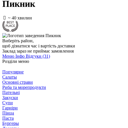
Пикник
~ 40 хвилин
Виберіть район
,
щоб дізнатися час і вартість доставки
Заклад зараз не приймає замовлення
Меню
Інфо
Відгуки (31)
Розділи меню
Популярне
Салаты
Основні страви
Риба та морепродукти
Пательні
Закуски
Супи
Гарніри
Пінца
Паста
Бургеры