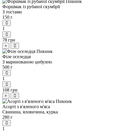
Форшмак із рубаної скумбрії
З тостами
150 г
1
78 грн
+
Філе оселедця
З маринованою цибулею
500 г
1
108 грн
+
Асорті з в'яленого м'яса
Свинина, яловичина, курка
280 г
1