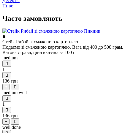
Десерты
Пиво
Часто замовляють
Стейк Рибай зі смаженою картоплею
Подаємо зі смаженою картоплею. Вага від 400 до 500 грам.
Вагова страва, ціна вказана за 100 г
medium
1
136 грн
+
medium well
1
136 грн
+
well done