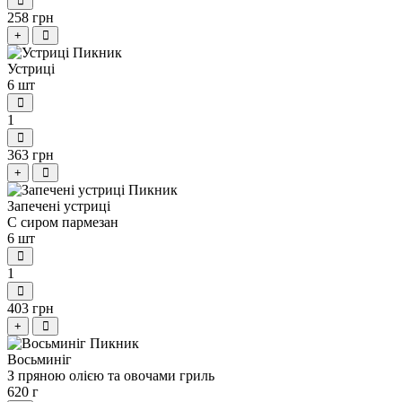
258 грн
+
Устриці
6 шт
1
363 грн
+
Запечені устриці
С сиром пармезан
6 шт
1
403 грн
+
Восьминіг
З пряною олією та овочами гриль
620 г