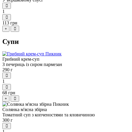
1
113 грн
+
Супи
Грибний крем-суп
З печериць із сиром пармезан
290 г
1
68 грн
+
Солянка м'ясна збірна
Томатний суп з копченостями та яловичиною
300 г
1