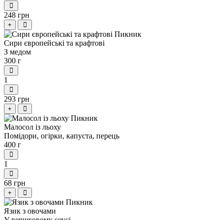
248 грн
+
Сири європейські та крафтові
З медом
300 г
1
293 грн
+
Малосол із льоху
Помідори, огірки, капуста, перець
400 г
1
68 грн
+
Язик з овочами
У вершковому соусі