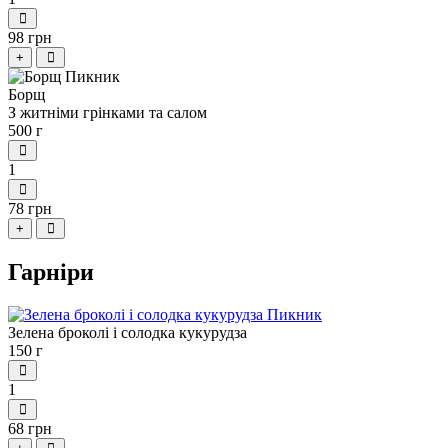
98 грн
+
Борщ
З житніми грінками та салом
500 г
1
78 грн
+
Гарніри
Зелена броколі і солодка кукурудза
150 г
1
68 грн