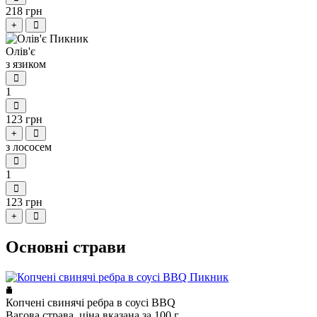
218 грн
+
Олів'є
з язиком
1
123 грн
+
з лососем
1
123 грн
+
Основні страви
Копчені свинячі ребра в соусі BBQ
Вагова страва, ціна вказана за 100 г