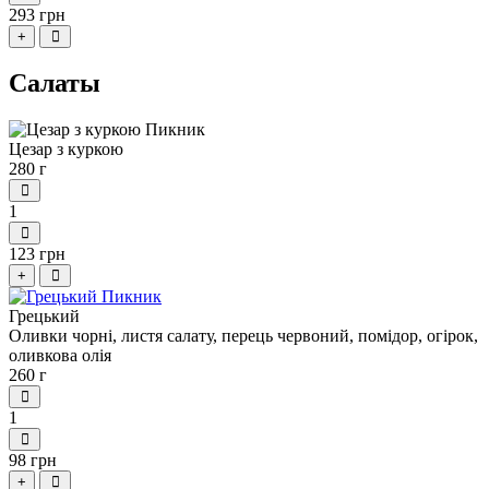
293 грн
+
Салаты
Цезар з куркою
280 г
1
123 грн
+
Грецький
Оливки чорні, листя салату, перець червоний, помідор, огірок,
оливкова олія
260 г
1
98 грн
+