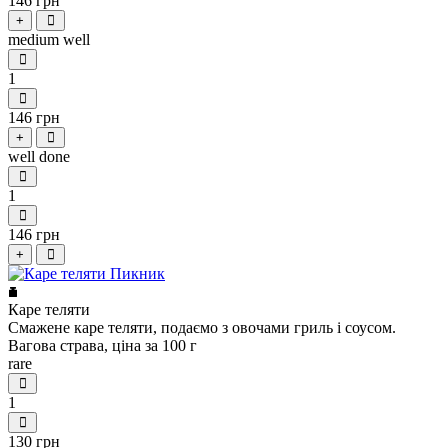
146 грн
+
medium well
1
146 грн
+
well done
1
146 грн
+
Каре теляти
Смажене каре теляти, подаємо з овочами гриль і соусом.
Вагова страва, ціна за 100 г
rare
1
130 грн