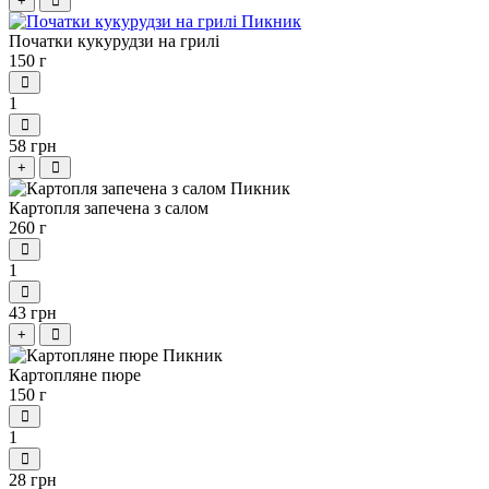
+
Початки кукурудзи на грилі
150 г
1
58 грн
+
Картопля запечена з салом
260 г
1
43 грн
+
Картопляне пюре
150 г
1
28 грн