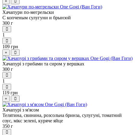
+
Хачапури по-мегрельски
С копченым сулугуни и брынзой
300 г
1
109 грн
+
Хачапурі з грибами та сиром у вершках
300 г
1
119 грн
+
Хачапурі з м'ясом
Телятина, свинина, розсольна бринза, сулугуні, томатний
соус, мікс зелені, куряче яйце
350 г