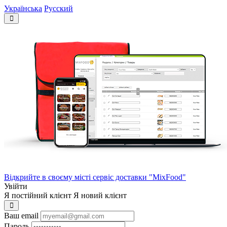
Українська
Русский
Відкрийте в своєму місті сервіс доставки "MixFood"
Увійти
Я постійний клієнт
Я новий клієнт
Ваш email
Пароль