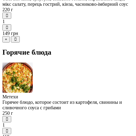
мікс салату, перець гострий, кінза, часниково-імбирний соус
220 г
1
149 грн
+
Горячие блюда
Метехи
Горячее блюдо, которое состоит из картофеля, свинины и
сливочного соуса с грибами
250 г
1