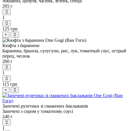
локшина, цибуля, часник, зелень, спеції
265 г
1
125 грн
+
Кюфта з баранини
Баранина, брынза, сулугуни, рис, лук, томатный соус, острый
перец, чеснок
260 г
1
115 грн
+
Запечені рулетики зі смажених баклажанів
Запечені з сиром у томатному соусі
240 г
1