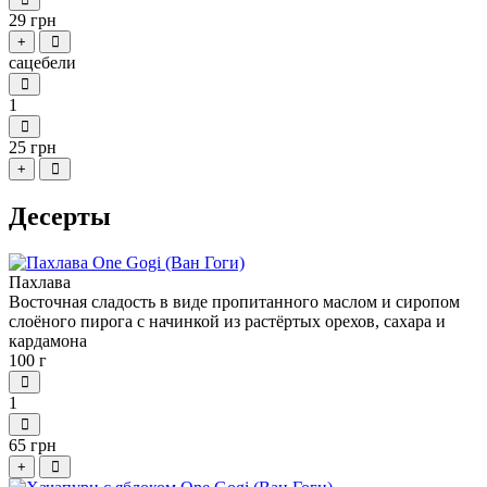
29 грн
+
сацебели
1
25 грн
+
Десерты
Пахлава
Восточная сладость в виде пропитанного маслом и сиропом
слоёного пирога с начинкой из растёртых орехов, сахара и
кардамона
100 г
1
65 грн
+