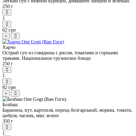
Легкий суп с нежной курицей, домашней лапшой и зеленью.
250 г
1
62 грн
+
Харчо
Острый суп из говядины с рисом, томатами и горными
травами. Национальное грузинское блюдо
250 г
1
82 грн
+
Бозбаш
Баранина, нут, картопля, перець болгарський, морква, томати,
цибуля, часник, мікс зелені
350 г
1