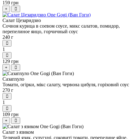
159 грн
+
Салат Цезаридзио
Сочноя курица в соевом соусе, микс салатов, помидор,
перепелиное яицо, горчичный соус
240 г
1
129 грн
+
Сазапхуло
Томати, огірки, мікс салату, червона цибуля, горіховий соус
270 г
1
109 грн
+
Салат з язиком
Телячий язик, сулугуні, соковиті томати, перепелине яйце,