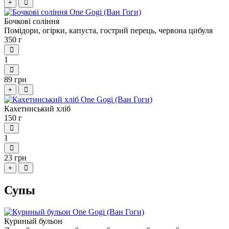
+
Бочкові соління
Помідори, огірки, капуста, гострий перець, червона цибуля
350 г
1
89 грн
+
Кахетинський хліб
150 г
1
23 грн
+
Супы
Куриный бульон