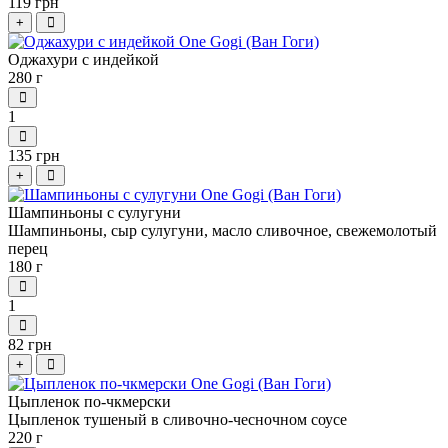
119 грн
+
Оджахури с индейкой
280 г
1
135 грн
+
Шампиньоны с сулугуни
Шампиньоны, сыр сулугуни, масло сливочное, свежемолотый
перец
180 г
1
82 грн
+
Цыпленок по-чкмерски
Цыпленок тушеный в сливочно-чесночном соусе
220 г