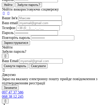
Увійти
Забули пароль?
Увійти використовуючи соцмережу
Ваше Iм'я
Ваш email
Телефон
Пароль
Повторіть пароль
Зареєструватися
Увійти
Забули пароль?
Ваш Email
Скинути пароль
Скасувати
Дякуємо
Зараз на вказану електронну пошту прийде повідомлення з
підтвердженням реєстрації
Зачинити
097 47 37 586
068 38 12 245