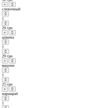
+
сливочный
1
29 грн
+
аджика
1
29 грн
+
мацони
1
25 грн
+
наршараб
1