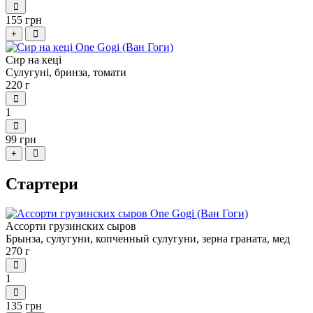
155 грн
+
Сир на кеці
Сулугуні, бринза, томати
220 г
1
99 грн
+
Стартери
Ассорти грузинских сыров
Брынза, сулугуни, копченный сулугуни, зерна граната, мед
270 г
1
135 грн