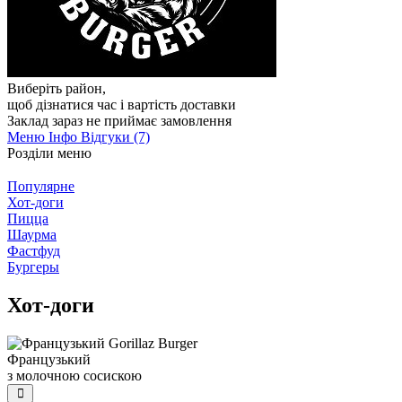
Виберіть район
,
щоб дізнатися час і вартість доставки
Заклад зараз не приймає замовлення
Меню
Інфо
Відгуки (7)
Розділи меню
Популярне
Хот-доги
Пицца
Шаурма
Фастфуд
Бургеры
Хот-доги
Французький
з молочною сосискою