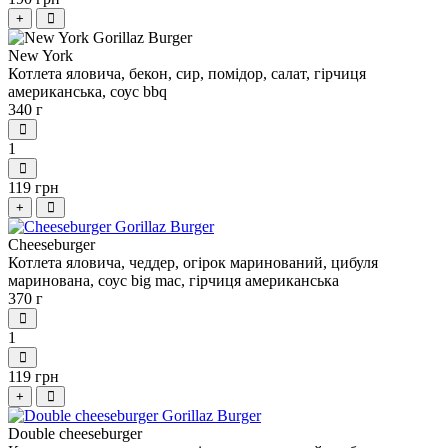
+
New York
Котлета яловича, бекон, сир, помідор, салат, гірчиця
американська, соус bbq
340 г
1
119 грн
+
Сheeseburger
Котлета яловича, чеддер, огірок маринований, цибуля
маринована, соус big mac, гірчиця американська
370 г
1
119 грн
+
Double cheeseburger