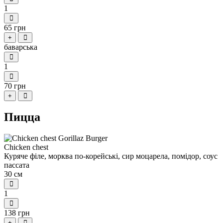
1
65 грн
+
баварська
1
70 грн
+
Пицца
Сhicken chest
Куряче філе, морква по-корейські, сир моцарела, помідор, соус
пассата
30 см
1
138 грн
+