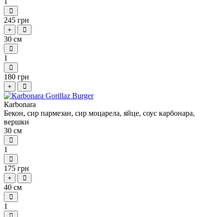
1
245 грн
+
30 см
1
180 грн
+
Кarbonara
Бекон, сир пармезан, сир моцарела, яйце, соус карбонара,
вершки
30 см
1
175 грн
+
40 см
1