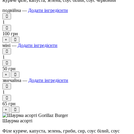
Куряче філе, капуста, зелень, соус білий, соус червоний
подвійна —
Додати інгредієнти
1
100 грн
+
міні —
Додати інгредієнти
1
50 грн
+
звичайна —
Додати інгредієнти
1
65 грн
+
Шаурма асорті
Філе куряче, капуста, зелень, гриби, сир, соус білий, соус