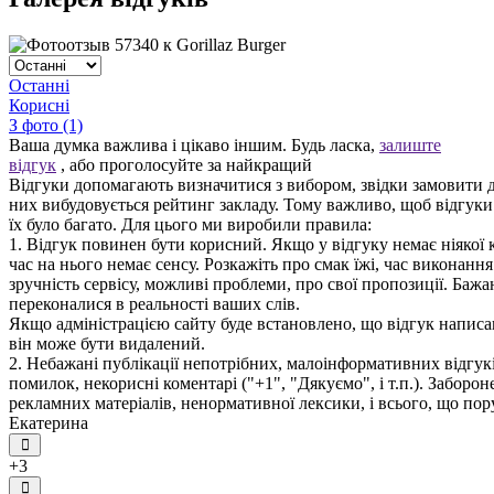
Останні
Корисні
З фото (1)
Ваша думка важлива і цікаво іншим. Будь ласка,
залиште
відгук
, або проголосуйте за найкращий
Відгуки допомагають визначитися з вибором, звідки замовити д
них вибудовується рейтинг закладу. Тому важливо, щоб відгук
їх було багато. Для цього ми виробили правила:
1. Відгук повинен бути корисний. Якщо у відгуку немає ніякої к
час на нього немає сенсу. Розкажіть про смак їжі, час виконанн
зручність сервісу, можливі проблеми, про свої пропозиції. Бажа
переконалися в реальності ваших слів.
Якщо адміністрацією сайту буде встановлено, що відгук написан
він може бути видалений.
2. Небажані публікації непотрібних, малоінформативних відгуків
помилок, некорисні коментарі ("+1", "Дякуємо", і т.п.). Заборо
рекламних матеріалів, ненормативної лексики, і всього, що по
Екатерина
+3