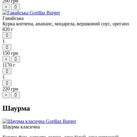
200 грн
+
Гавайська
Курка
копчена
,
анананс
,
моцарела
,
вершковий
соус
,
орегано
820 г
1
150 грн
+
1170 г
1
220 грн
+
Шаурма
Шаурма класична