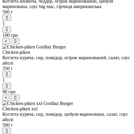
Котлета яловича, чеддер, огірок маринований, цибуля
маринована, соус big mac, гірчиця американська
500 г
1
190 грн
+
Сhicken-piken
Котлета куряча, сир, помідор, огірок маринований, салат, соус
айолі
350 г
1
90 грн
+
Сhicken-piken хxl
Котлета куряча, сир, помідор, цибуля маринована, салат, соус
айолі
500 г