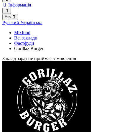
Інформація
Укр
Русский
Українська
Mixfood
Всі заклади
Фастфуди
Gorillaz Burger
Заклад зараз не приймає замовлення