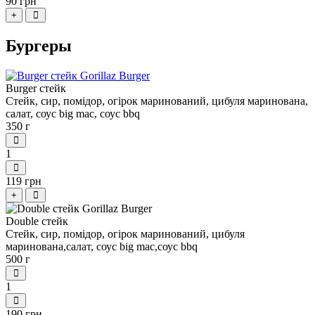
90 грн
+
Бургеры
Burger cтейк
Cтейк, сир, помідор, огірок маринований, цибуля маринована,
салат, соус big mac, соус bbq
350 г
1
119 грн
+
Double стейк
Стейк, сир, помідор, огірок маринований, цибуля
маринована,салат, соус big mac,соус bbq
500 г
1
190 грн