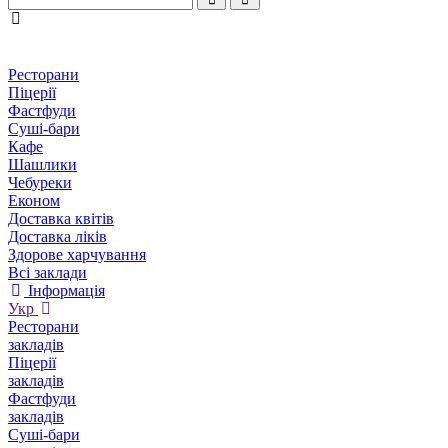
Ресторани
Піцерії
Фастфуди
Суші-бари
Кафе
Шашлики
Чебуреки
Економ
Доставка квітів
Доставка ліків
Здорове харчування
Всі заклади
Інформація
Укр
Ресторани
закладів
Піцерії
закладів
Фастфуди
закладів
Суші-бари