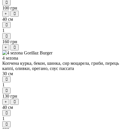
100 грн
+
40 см
1
160 грн
+
4 sezona
Копчена курка, бекон, шинка, сир моцарела, гриби, перець
каппі, оливки, орегано, соус пассата
30 см
1
130 грн
+
40 см
1