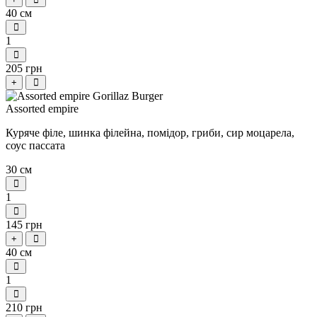
40 см
1
205 грн
+
Аssorted empire
Куряче філе, шинка філейна, помідор, гриби, сир моцарела,
соус пассата
30 см
1
145 грн
+
40 см
1
210 грн