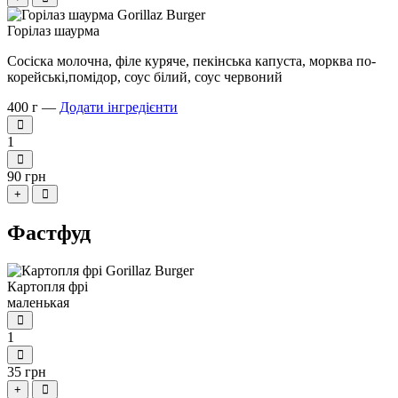
Горілаз шаурма
Сосіска молочна, філе куряче, пекінська капуста, морква по-
корейські,помідор, соус білий, соус червоний
400 г —
Додати інгредієнти
1
90 грн
+
Фастфуд
Картопля фрі
маленькая
1
35 грн
+