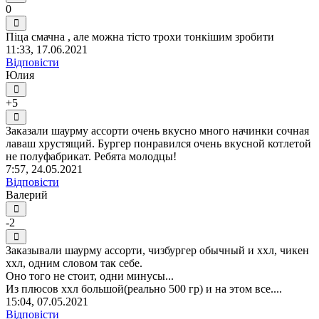
0
Піца смачна , але можна тісто трохи тонкішим зробити
11:33, 17.06.2021
Відповісти
Юлия
+5
Заказали шаурму ассорти очень вкусно много начинки сочная
лаваш хрустящий. Бургер понравился очень вкусной котлетой
не полуфабрикат. Ребята молодцы!
7:57, 24.05.2021
Відповісти
Валерий
-2
Заказывали шаурму ассорти, чизбургер обычный и ххл, чикен
ххл, одним словом так себе.
Оно того не стоит, одни минусы...
Из плюсов ххл большой(реально 500 гр) и на этом все....
15:04, 07.05.2021
Відповісти