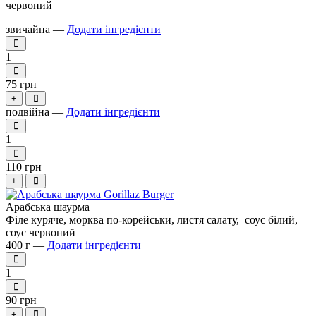
червоний
звичайна —
Додати інгредієнти
1
75 грн
+
подвійна —
Додати інгредієнти
1
110 грн
+
Арабська шаурма
Філе куряче, морква по-корейськи, листя салату, соус білий,
соус червоний
400 г —
Додати інгредієнти
1
90 грн
+