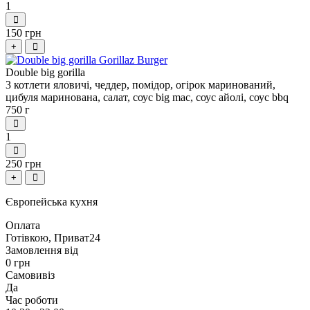
1
150 грн
+
Double big gorilla
3 котлети яловичі, чеддер, помідор, огірок маринований,
цибуля маринована, салат, соус big mac, соус айолі, соус bbq
750 г
1
250 грн
+
Європейська кухня
Оплата
Готівкою, Приват24
Замовлення від
0 грн
Самовивіз
Да
Час роботи