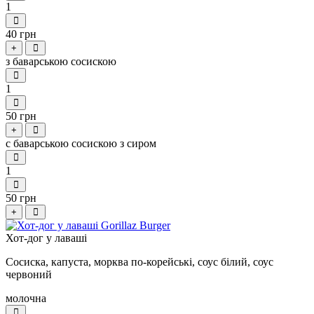
1
40 грн
+
з баварською сосискою
1
50 грн
+
с баварською сосискою з сиром
1
50 грн
+
Хот-дог у лаваші
Сосиска, капуста, морква по-корейські, соус білий, соус
червоний
молочна