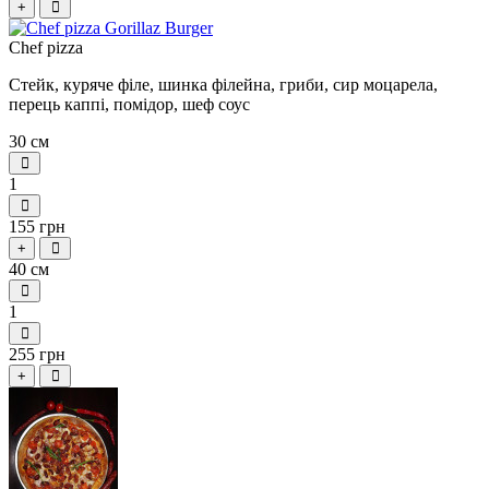
+
Сhef pizza
Стейк, куряче філе, шинка філейна, гриби, сир моцарела,
перець каппі, помідор, шеф соус
30 см
1
155 грн
+
40 см
1
255 грн
+